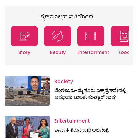
ಗೃಹಶೋಭಾ ವತಿಯಿಂದ
Story
Beauty
Entertainment
Food
Society
ಬೆಂಗಳೂರು-ಮೈಸೂರು ಎಕ್ಸ್​ಪ್ರೆಸ್‌ವೇನಲ್ಲಿ
ಅಪಘಾತ: ಚಾಲಕ, ಕಂಡಕ್ಟರ್ ಸಾವು
Entertainment
ಪಾರ್ವತಿ ತಿರುವೋತ್ತು ಅಭಿನೇತ್ರಿ