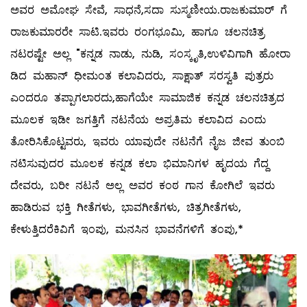
ಅವರ ಅಮೋಘ ಸೇವೆ, ಸಾಧನೆ,ಸದಾ ಸುಸ್ಮಣೀಯ.ರಾಜಕುಮಾರ್ ಗೆ
ರಾಜಕುಮಾರರೇ ಸಾಟಿ.ಇವರು ರಂಗಭೂಮಿ, ಹಾಗೂ ಚಲನಚಿತ್ರ
ನಟರಷ್ಟೇ ಅಲ್ಲ "ಕನ್ನಡ ನಾಡು, ನುಡಿ, ಸಂಸ್ಕೃತಿ,ಉಳಿವಿಗಾಗಿ ಹೋರಾ
ಡಿದ ಮಹಾನ್ ಧೀಮಂತ ಕಲಾವಿದರು, ಸಾಕ್ಷಾತ್ ಸರಸ್ವತಿ ಪುತ್ರರು
ಎಂದರೂ ತಪ್ಪಾಗಲಾರದು,ಹಾಗೆಯೇ ಸಾಮಾಜಿಕ ಕನ್ನಡ ಚಲನಚಿತ್ರದ
ಮೂಲಕ ಇಡೀ ಜಗತ್ತಿಗೆ ನಟನೆಯ ಅಪ್ರತಿಮ ಕಲಾವಿದ ಎಂದು
ತೋರಿಸಿಕೊಟ್ಟವರು, ಇವರು ಯಾವುದೇ ನಟನೆಗೆ ನೈಜ ಜೀವ ತುಂಬಿ
ನಟಿಸುವುದರ ಮೂಲಕ ಕನ್ನಡ ಕಲಾ ಭಿಮಾನಿಗಳ ಹೃದಯ ಗೆದ್ದ
ದೇವರು, ಬರೀ ನಟನೆ ಅಲ್ಲ ಅವರ ಕಂಠ ಗಾನ ಕೋಗಿಲೆ ಇವರು
ಹಾಡಿರುವ ಭಕ್ತಿ ಗೀತೆಗಳು, ಭಾವಗೀತೆಗಳು, ಚಿತ್ರಗೀತೆಗಳು,
ಕೇಳುತ್ತಿದರೆಕಿವಿಗೆ ಇಂಪು, ಮನಸಿನ ಭಾವನೆಗಳಿಗೆ ತಂಪು,*