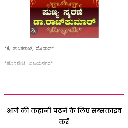
*ಕೆ, ಶಾಂತರಾಜ್, ಮೇದಾರ್*
*ಹೊಸಪೇಟೆ, ವಿಜಯನಗರ*
आगे की कहानी पढ़ने के लिए सब्सक्राइब
करें