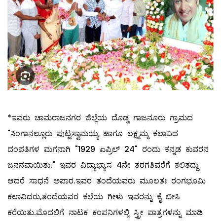
*ಇವರು ಚಾಮರಾಜನಗರ ಜಿಲ್ಲೆಯ ದೊಡ್ಡ ಗಾಜನೂರು ಗ್ರಾಮದ
"ಸಿಂಗಾನಲ್ಲೂರು ಪುಟ್ಟಸ್ವಾಮಯ್ಯ ಹಾಗೂ ಲಕ್ಷ್ಮಮ್ಮ ಕಲಾವಿದ
ದಂಪತಿಗಳ ಮಗನಾಗಿ "1929 ಏಪ್ರಿಲ್‌ 24" ರಂದು ಕನ್ನಡ ಕುವರನ
ಜನನವಾಯಿತು." ಇವರ ವಿದ್ಯಾಭ್ಯಾಸ 4ನೇ ತರಗತಿವರೆಗೆ ಕಲಿತದ್ದು
ಆದರೆ ಸಾಧನೆ ಅಪಾರ.ಇವರ ತಂದೆಯವರು ಮೂಲತಃ ರಂಗಭೂಮಿ
ಕಲಾವಿದರು,ತಂದೆಯವರ ಕಲೆಯ ಗೀಳು ಇವರನ್ನು ಕೈ ಬೀಸಿ
ಕರೆಯಿತು.ಮೊದಲಿಗೆ ನಾಟಕ ಕಂಪನಿಗಳಲ್ಲಿ ಸ್ತ್ರೀ ಪಾತ್ರಗಳನ್ನು ಮಾಡಿ