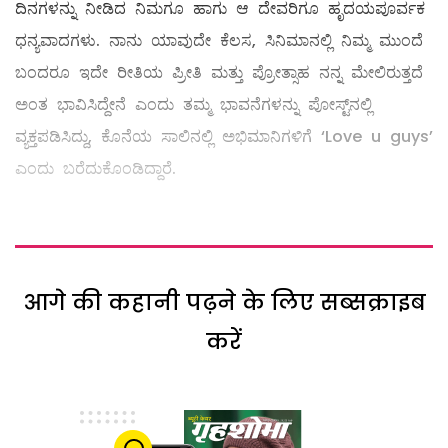
ದಿನಗಳನ್ನು ನೀಡಿದ ನಿಮಗೂ ಹಾಗು ಆ ದೇವರಿಗೂ ಹೃದಯಪೂರ್ವಕ
ಧನ್ಯವಾದಗಳು. ನಾನು ಯಾವುದೇ ಕೆಲಸ, ಸಿನಿಮಾನಲ್ಲಿ ನಿಮ್ಮ ಮುಂದೆ
ಬಂದರೂ ಇದೇ ರೀತಿಯ ಪ್ರೀತಿ ಮತ್ತು ಪ್ರೋತ್ಸಾಹ ನನ್ನ ಮೇಲಿರುತ್ತದೆ
ಅಂತ ಭಾವಿಸಿದ್ದೇನೆ ಎಂದು ತಮ್ಮ ಭಾವನೆಗಳನ್ನು ಪೋಸ್ಟ್​ನಲ್ಲಿ
ವ್ಯಕ್ತಪಡಿಸಿದ್ದು, ಕೊನೆಯ ಸಾಲಿನಲ್ಲಿ ಅಭಿಮಾನಿಗಳಿಗೆ ‘Love u guys’
ಎಂದು ಬರೆದುಕೊಂಡಿದ್ದಾರೆ.
आगे की कहानी पढ़ने के लिए सब्सक्राइब
करें