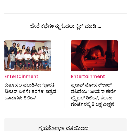
ಬೇರೆ ಕಥೆಗಳನ್ನು ಓದಲು ಕ್ಲಿಕ್ ಮಾಡಿ....
Entertainment
Entertainment
ಕುತೂಹಲ ಮೂಡಿಸಿದ ‘ಭಾರತಿ
ಪ್ರಣವ್ ಮೋಹನ್‌ಲಾಲ್
ಟೀಚರ್ ಏಳನೇ ತರಗತಿ’ ಚಿತ್ರದ
ನಟನೆಯ ‘ಡೀಯಸ್ ಈರೇ’
ಹಾಡುಗಳು ರಿಲೀಸ್
ಟ್ರೈಲರ್ ರಿಲೀಸ್, ಕೆಲವೇ
ಗಂಟೆಗಳಲ್ಲಿ 6 ಲಕ್ಷ ವೀಕ್ಷಣೆ
ಗೃಹಶೋಭಾ ವತಿಯಿಂದ