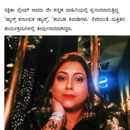
ರಕ್ಷಿತಾ ಪ್ರೇಮ್ ಅವರು ಜೀ ಕನ್ನಡ ವಾಹಿನಿಯಲ್ಲಿ ಪ್ರಸಾರವಾಗುತ್ತಿದ್ದ
'ಡ್ಯಾನ್ಸ್ ಕರ್ನಾಟಕ ಡ್ಯಾನ್ಸ್', 'ಕಾಮಿಡಿ ಕಿಲಾಡಿಗಳು' ಸೇರಿದಂತೆ ಮತ್ತಿತರ
ಕಾರ್ಯಕ್ರಮಗಳಲ್ಲಿ ತೀರ್ಪುಗಾರರಾಗಿದ್ದರು.