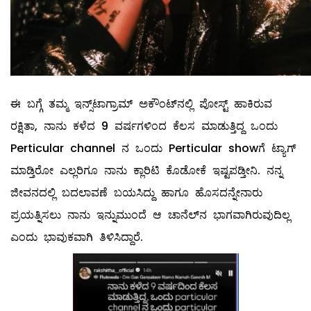
ಈ ಬಗ್ಗೆ ತಮ್ಮ ಇನ್ಸ್​ಟಾಗ್ರಾಮ್ ಅಕೌಂಟ್​ನಲ್ಲಿ ಪೋಸ್ಟ್ ಹಾಕಿರುವ
ರಕ್ಷಿತಾ, ನಾನು ಕಳೆದ 9 ವರ್ಷಗಳಿಂದ ಕೆಲಸ ಮಾಡುತ್ತಿದ್ದ ಒಂದು
Perticular channel ನ ಒಂದು Perticular showಗೆ ಟ್ಯಾಗ್
ಮಾಡ್ತಿರೋ ಎಲ್ಲರಿಗೂ ನಾನು ಕ್ಲಾರಿಟಿ ಕೊಡೋಕೆ ಇಷ್ಟಪಡ್ತೀನಿ. ನನ್ನ
ಜೀವನದಲ್ಲಿ ಬದಲಾವಣೆ ಬಯಸಿದ್ದು ಹಾಗೂ ಹೊಸದನ್ನೇನಾರು
ಪ್ರಯತ್ನಿಸಲು ನಾನು ಇನ್ನುಮುಂದೆ ಆ ಚಾನೆಲ್​ನ ಭಾಗವಾಗಿರುವುದಿಲ್ಲ
ಎಂದು ಭಾವುಕವಾಗಿ ತಿಳಿಸಿದ್ದಾರೆ.