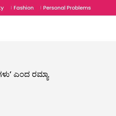
⚲
BSCRIBE
Login
ty
Fashion
Personal Problems
⚲
ಾದಗಳುʼ ಎಂದ ರಮ್ಯಾ