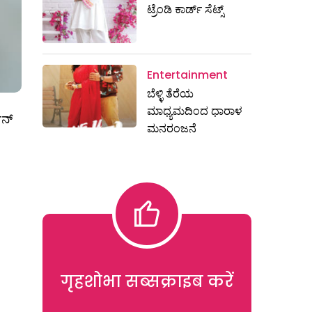
ಟ್ರೆಂಡಿ ಕಾರ್ಡ್‌ ಸೆಟ್ಸ್
Entertainment
ಬೆಳ್ಳಿ ತೆರೆಯ
ಮಾಧ್ಯಮದಿಂದ ಧಾರಾಳ
ಶನ್
ಮನರಂಜನೆ
गृहशोभा सब्सक्राइब करें