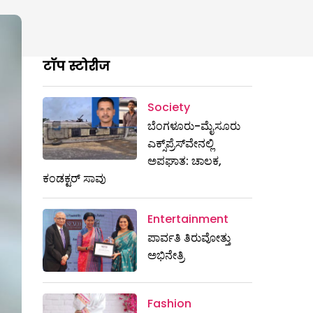
टॉप स्टोरीज
Society
ಬೆಂಗಳೂರು-ಮೈಸೂರು
ಎಕ್ಸ್​ಪ್ರೆಸ್‌ವೇನಲ್ಲಿ
ಅಪಘಾತ: ಚಾಲಕ,
ಕಂಡಕ್ಟರ್ ಸಾವು
Entertainment
ಪಾರ್ವತಿ ತಿರುವೋತ್ತು
ಅಭಿನೇತ್ರಿ
Fashion