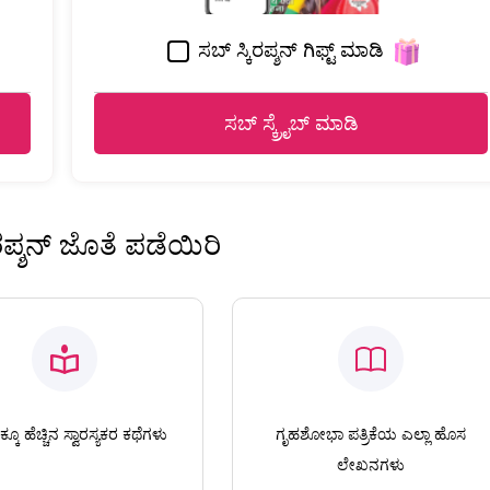
ಸಬ್ ಸ್ಕಿರಪ್ಶನ್ ಗಿಫ್ಟ್ ಮಾಡಿ
ಸಬ್ ಸ್ಕ್ರೈಬ್ ಮಾಡಿ
ಿರಪ್ಶನ್ ಜೊತೆ ಪಡೆಯಿರಿ
ಕೂ ಹೆಚ್ಚಿನ ಸ್ವಾರಸ್ಯಕರ ಕಥೆಗಳು
ಗೃಹಶೋಭಾ ಪತ್ರಿಕೆಯ ಎಲ್ಲಾ ಹೊಸ
ಲೇಖನಗಳು