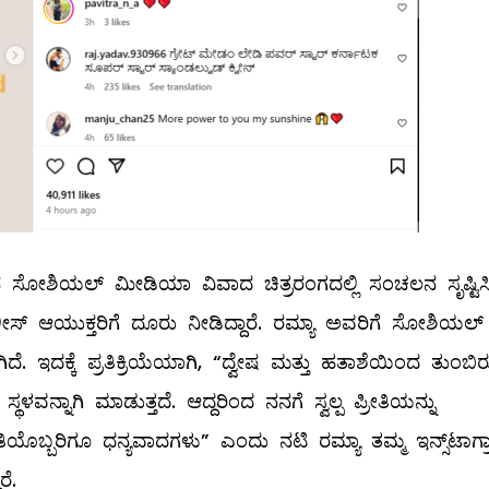
ಸೋಶಿಯಲ್‌ ಮೀಡಿಯಾ ವಿವಾದ ಚಿತ್ರರಂಗದಲ್ಲಿ ಸಂಚಲನ ಸೃಷ್ಟಿಸಿತ್
ಸ್​ ಆಯುಕ್ತರಿಗೆ ದೂರು ನೀಡಿದ್ದಾರೆ. ರಮ್ಯಾ ಅವರಿಗೆ ಸೋಶಿಯಲ್‌
ಗಿದೆ. ಇದಕ್ಕೆ ಪ್ರತಿಕ್ರಿಯೆಯಾಗಿ, “ದ್ವೇಷ ಮತ್ತು ಹತಾಶೆಯಿಂದ ತುಂಬಿ
 ಸ್ಥಳವನ್ನಾಗಿ ಮಾಡುತ್ತದೆ. ಆದ್ದರಿಂದ ನನಗೆ ಸ್ವಲ್ಪ ಪ್ರೀತಿಯನ್ನು
ರತಿಯೊಬ್ಬರಿಗೂ ಧನ್ಯವಾದಗಳು” ಎಂದು ನಟಿ ರಮ್ಯಾ ತಮ್ಮ ಇನ್ಸ್​ಟಾಗ್ರ
ರೆ.