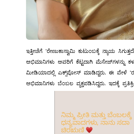
ಇತ್ತೀಚೆಗೆ ʻರೇಣುಕಾಸ್ವಾಮಿ ಕುಟುಂಬಕ್ಕೆ ನ್ಯಾಯ ಸಿಗ
ಅಭಿಮಾನಿಗಳು ಅವರಿಗೆ ಕೆಟ್ಟದಾಗಿ ಮೆಸೇಜ್‌ಗಳನ್ನು ಕ
ಮೀಡಿಯಾದಲ್ಲಿ ಎಕ್ಸ್‌ಪೋಸ್‌ ಮಾಡಿದ್ದರು. ಈ ವೇಳೆ ʻರ
ಅಭಿಮಾನಿಗಳು ಬೆಂಬಲ ವ್ಯಕ್ತಪಡಿಸಿದ್ದರು. ಇದಕ್ಕೆ ಪ್ರತಿಕ