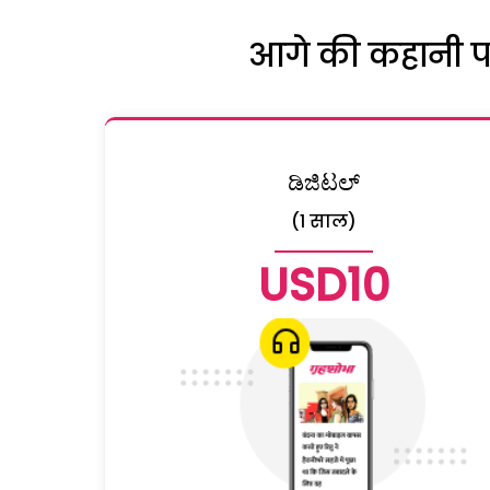
आगे की कहानी पढ़
ಡಿಜಿಟಲ್
(1 साल)
USD10