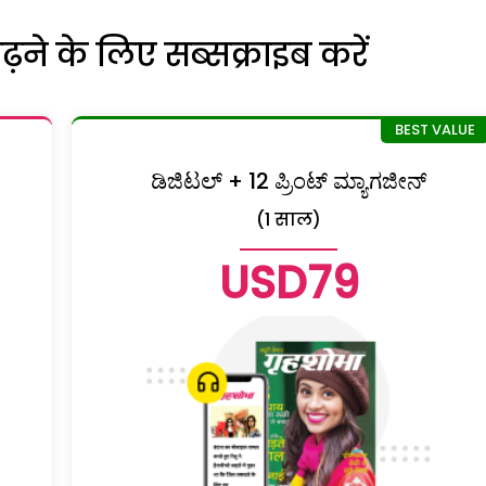
ने के लिए सब्सक्राइब करें
ಡಿಜಿಟಲ್ + 12 ಪ್ರಿಂಟ್ ಮ್ಯಾಗಜೀನ್
(1 साल)
USD79