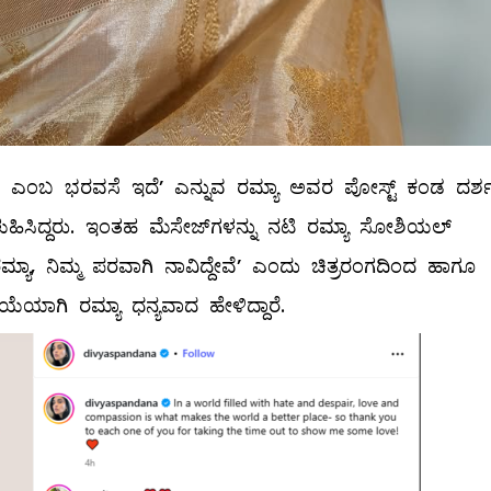
ುತ್ತದೆ ಎಂಬ ಭರವಸೆ ಇದೆʼ ಎನ್ನುವ ರಮ್ಯಾ ಅವರ ಪೋಸ್ಟ್‌ ಕಂಡ ದರ್
ಳುಹಿಸಿದ್ದರು. ಇಂತಹ ಮೆಸೇಜ್‌ಗಳನ್ನು ನಟಿ ರಮ್ಯಾ ಸೋಶಿಯಲ್‌
ಮ್ಯಾ, ನಿಮ್ಮ ಪರವಾಗಿ ನಾವಿದ್ದೇವೆʼ ಎಂದು ಚಿತ್ರರಂಗದಿಂದ ಹಾಗೂ
್ರಿಯೆಯಾಗಿ ರಮ್ಯಾ ಧನ್ಯವಾದ ಹೇಳಿದ್ದಾರೆ.