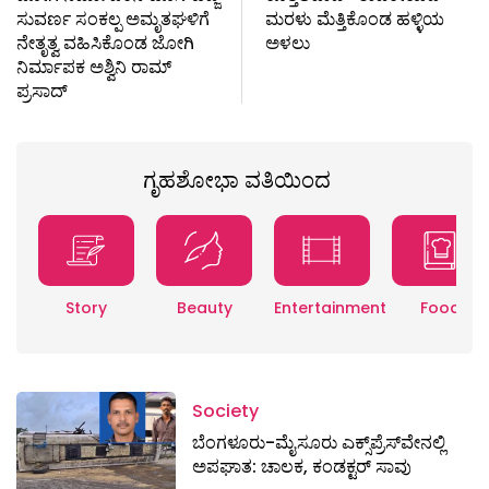
ಸುವರ್ಣ ಸಂಕಲ್ಪ ಅಮೃತಘಳಿಗೆ
ಮರಳು ಮೆತ್ತಿಕೊಂಡ ಹಳ್ಳಿಯ
ನೇತೃತ್ವ ವಹಿಸಿಕೊಂಡ ಜೋಗಿ
ಅಳಲು
ನಿರ್ಮಾಪಕ ಅಶ್ವಿನಿ ರಾಮ್
ಪ್ರಸಾದ್
ಗೃಹಶೋಭಾ ವತಿಯಿಂದ
Story
Beauty
Entertainment
Food
Society
ಬೆಂಗಳೂರು-ಮೈಸೂರು ಎಕ್ಸ್​ಪ್ರೆಸ್‌ವೇನಲ್ಲಿ
ಅಪಘಾತ: ಚಾಲಕ, ಕಂಡಕ್ಟರ್ ಸಾವು