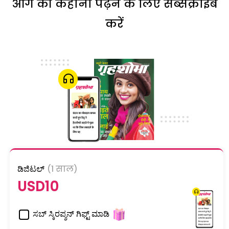
आगे की कहानी पढ़ने के लिए सब्सक्राइब
करें
ಡಿಜಿಟಲ್
(1 साल)
USD10
ಸಬ್ ಸ್ಕಿರಪ್ಶನ್ ಗಿಫ್ಟ್ ಮಾಡಿ