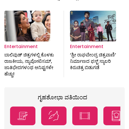
Entertainment
Entertainment
ಬಾಲಿವುಡ್‌ ಚಿತ್ರಗಳಲ್ಲಿ ಕೊಳಕು
‘ಶ್ರೀ ರಾಘವೇಂದ್ರ ಚಿತ್ರವಾಣಿ’
ರಾಜಕೀಯ, ನ್ಯಾಪೋಟಿಸಮ್,
ನಿರ್ಮಾಣದ ಫಸ್ಟ್ ಸ್ಯಾಲರಿ
ಜಾತಿಭೇದಗಳಂಥ ಅನಿಷ್ಟಗಳೇ
ಕಿರುಚಿತ್ರ ಬಿಡುಗಡೆ
ಹೆಚ್ಚು!
ಗೃಹಶೋಭಾ ವತಿಯಿಂದ