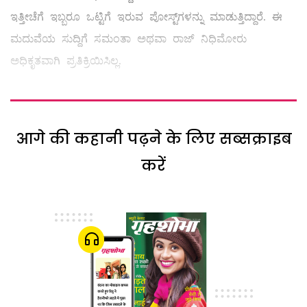
ಇತ್ತೀಚೆಗೆ ಇಬ್ಬರೂ ಒಟ್ಟಿಗೆ ಇರುವ ಪೋಸ್ಟ್‌ಗಳನ್ನು ಮಾಡುತ್ತಿದ್ದಾರೆ. ಈ
ಮದುವೆಯ ಸುದ್ದಿಗೆ ಸಮಂತಾ ಅಥವಾ ರಾಜ್ ನಿಧಿಮೋರು
ಅಧಿಕೃತವಾಗಿ ಪ್ರತಿಕ್ರಿಯಿಸಿಲ್ಲ.
आगे की कहानी पढ़ने के लिए सब्सक्राइब
करें