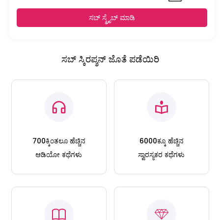
ಸಬ್ ಸ್ಕ್ರೈಬ್ ಮಾಡಿ
ಸಬ್ ಸ್ಕಿರಪ್ಶನ್ ಜೊತೆ ಪಡೆಯಿರಿ
700ಕ್ಕಿಂತಲೂ ಹೆಚ್ಚಿನ
6000ಕ್ಕೂ ಹೆಚ್ಚಿನ
ಆಡಿಯೋ ಕಥೆಗಳು
ಸ್ವಾರಸ್ಯಕರ ಕಥೆಗಳು