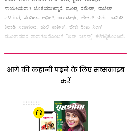
ನಾಯಕಿಯರಾಗಿ ಜೊತೆಯಾಗಿದ್ದಾರೆ. ಮಂಡ್ಯ ರಮೇಶ್, ರಾಜೇಶ್
ನಟರಂಗ, ಸಂಗೀತಾ ಅನಿಲ್, ಜಯತೀರ್ಥ, ಚೇತನ್ ದುರ್ಗ, ಕಾಮಿಡಿ
ಕಿಲಾಡಿ ಸದಾನಂದ, ಹುಲಿ ಕಾರ್ತಿಕ್, ಬೇಬಿ ರೀತು ಸಿಂಗ್
ಮುಂತಾದವರ ತಾರಾಗಣದೊಂದಿಗೆ "ಲವ್ ಸೀಸನ್ಸ್" ಕಳೆಗಟ್ಟಿಕೊಂಡಿದೆ.
आगे की कहानी पढ़ने के लिए सब्सक्राइब
करें