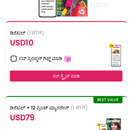
ಡಿಜಿಟಲ್
(1 साल)
USD10
ಸಬ್ ಸ್ಕಿರಪ್ಶನ್ ಗಿಫ್ಟ್ ಮಾಡಿ
ಸಬ್ ಸ್ಕ್ರೈಬ್ ಮಾಡಿ
ಡಿಜಿಟಲ್ + 12 ಪ್ರಿಂಟ್ ಮ್ಯಾಗಜೀನ್
(1 साल)
USD79