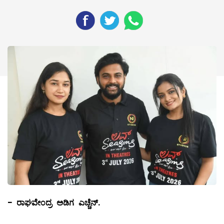
-
ರಾಘವೇಂದ್ರ ಅಡಿಗ ಎಚ್ಚೆನ್.