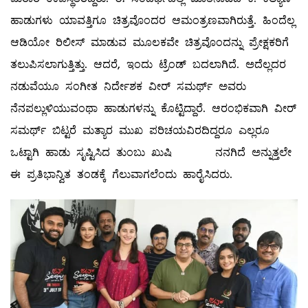
ಹಾಡುಗಳು ಯಾವತ್ತಿಗೂ ಚಿತ್ರವೊಂದರ ಆಮಂತ್ರಣವಾಗಿರುತ್ತೆ. ಹಿಂದೆಲ್ಲ
ಆಡಿಯೋ ರಿಲೀಸ್ ಮಾಡುವ ಮೂಲಕವೇ ಚಿತ್ರವೊಂದನ್ನು ಪ್ರೇಕ್ಷಕರಿಗೆ
ತಲುಪಿಸಲಾಗುತ್ತಿತ್ತು. ಆದರೆ, ಇಂದು ಟ್ರೆಂಡ್ ಬದಲಾಗಿದೆ. ಅದೆಲ್ಲದರ
ನಡುವೆಯೂ ಸಂಗೀತ ನಿರ್ದೇಶಕ ವೀರ್ ಸಮರ್ಥ್ ಅವರು
ನೆನಪಲ್ಲುಳಿಯುವಂಥಾ ಹಾಡುಗಳನ್ನು ಕೊಟ್ಟಿದ್ದಾರೆ. ಆರಂಭಿಕವಾಗಿ ವೀರ್
ಸಮರ್ಥ್ ಬಿಟ್ಟರೆ ಮತ್ಯಾರ ಮುಖ ಪರಿಚಯವಿರದಿದ್ದರೂ ಎಲ್ಲರೂ
ಒಟ್ಟಾಗಿ ಹಾಡು ಸೃಷ್ಟಿಸಿದ ತುಂಬು ಖುಷಿ ನನಗಿದೆ ಅನ್ನುತ್ತಲೇ
ಈ ಪ್ರತಿಭಾನ್ವಿತ ತಂಡಕ್ಕೆ ಗೆಲುವಾಗಲೆಂದು ಹಾರೈಸಿದರು.