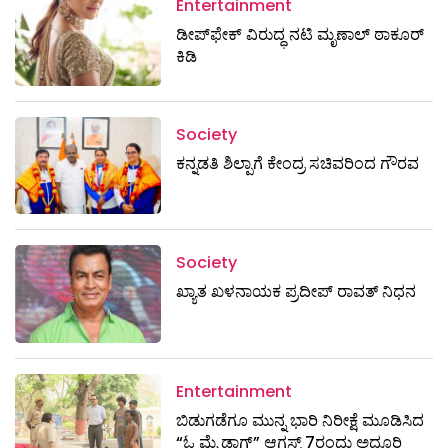
Entertainment
ಡೀಪ್‌ಫೇಕ್ ವಿರುದ್ಧ ನಟಿ ಮೃಣಾಲ್ ಠಾಕೂರ್
ಕಿಡಿ
Society
ಕನ್ನಡತಿ ಶಿಲ್ಪಾಗೆ ಕೇಂದ್ರ ಸಚಿವರಿಂದ ಗೌರವ
Society
ಖ್ಯಾತ ಖಳನಾಯಕ ಪ್ರದೀಪ್ ರಾವತ್‌ ನಿಧನ
Entertainment
ಬಿಡುಗಡೆಗೂ ಮುನ್ನ ಭಾರಿ ನಿರೀಕ್ಷೆ ಮೂಡಿಸಿದ
“ಓ ಮೈ ಡಾಗ್” ಆಗಸ್ಟ್ 7ರಂದು ಅದ್ದೂರಿ