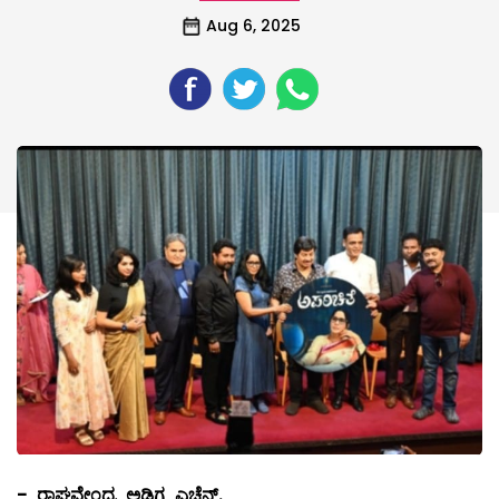
Aug 6, 2025
-
ರಾಘವೇಂದ್ರ
ಅಡಿಗ
ಎಚ್ಚೆನ್
.