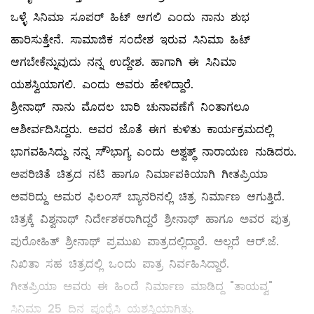
ಒಳ್ಳೆ ಸಿನಿಮಾ ಸೂಪರ್ ಹಿಟ್ ಆಗಲಿ ಎಂದು ನಾನು ಶುಭ
ಹಾರಿಸುತ್ತೇನೆ. ಸಾಮಾಜಿಕ ಸಂದೇಶ ಇರುವ ಸಿನಿಮಾ ಹಿಟ್
ಆಗಬೇಕೆನ್ನುವುದು ನನ್ನ ಉದ್ದೇಶ. ಹಾಗಾಗಿ ಈ ಸಿನಿಮಾ
ಯಶಸ್ವಿಯಾಗಲಿ. ಎಂದು ಅವರು ಹೇಳಿದ್ದಾರೆ.
ಶ್ರೀನಾಥ್ ನಾನು ಮೊದಲ ಬಾರಿ ಚುನಾವಣೆಗೆ ನಿಂತಾಗಲೂ
ಆಶೀರ್ವದಿಸಿದ್ದರು. ಅವರ ಜೊತೆ ಈಗ ಕುಳಿತು ಕಾರ್ಯಕ್ರಮದಲ್ಲಿ
ಭಾಗವಹಿಸಿದ್ದು ನನ್ನ ಸೌ್ಭಾಗ್ಯ ಎಂದು ಅಶ್ವತ್ಥ್ ನಾರಾಯಣ ನುಡಿದರು.
ಅಪರಿಚಿತೆ ಚಿತ್ರದ ನಟಿ ಹಾಗೂ ನಿರ್ಮಾಪಕಿಯಾಗಿ ಗೀತಪ್ರಿಯಾ
ಅವರಿದ್ದು ಅಮರ ಫಿಲಂಸ್ ಬ್ಯಾನರಿನಲ್ಲಿ ಚಿತ್ರ ನಿರ್ಮಾಣ ಆಗುತ್ತಿದೆ.
ಚಿತ್ರಕ್ಕೆ ವಿಶ್ವನಾಥ್ ನಿರ್ದೇಶಕರಾಗಿದ್ದರೆ ಶ್ರೀನಾಥ್ ಹಾಗೂ ಅವರ ಪುತ್ರ
ಪುರೋಹಿತ್ ಶ್ರೀನಾಥ್ ಪ್ರಮುಖ ಪಾತ್ರದಲ್ಲಿದ್ದಾರೆ. ಅಲ್ಲದೆ ಆರ್.ಜೆ.
ನಿಖಿತಾ ಸಹ ಚಿತ್ರದಲ್ಲಿ ಒಂದು ಪಾತ್ರ ನಿರ್ವಹಿಸಿದ್ದಾರೆ.
ಗೀತಪ್ರಿಯಾ ಅವರು ಈ ಹಿಂದೆ ನಿರ್ಮಾಣ ಮಾಡಿದ್ದ "ತಾಯವ್ವ"
ಸಿನಿಮಾ 25 ದಿನ ಪೂರೈಸಿ ಯಶಸ್ವಿಯಾಗಿತ್ತು.