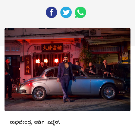
- ರಾಘವೇಂದ್ರ ಅಡಿಗ ಎಚ್ಚೆನ್.