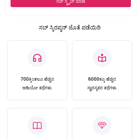
ಸಬ್ ಸ್ಕ್ರೈಬ್ ಮಾಡಿ
ಸಬ್ ಸ್ಕಿರಪ್ಶನ್ ಜೊತೆ ಪಡೆಯಿರಿ
700ಕ್ಕಿಂತಲೂ ಹೆಚ್ಚಿನ
6000ಕ್ಕೂ ಹೆಚ್ಚಿನ
ಆಡಿಯೋ ಕಥೆಗಳು
ಸ್ವಾರಸ್ಯಕರ ಕಥೆಗಳು