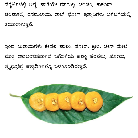
ವೆರೈಟಿಗಳಲ್ಲಿ ಲಭ್ಯ. ಹಾಗೆಯೇ ರಸಗುಲ್ಲ, ಚಂಚಂ, ಕಾಕಂದ್‌,
ಚಂಪಾಕಲಿ, ರಸಮಲಾಯಿ, ರಾಜ್‌ ಭೋಗ್‌ ಇತ್ಯಾದಿಗಳು ಬಗೆಬಗೆಯಲ್ಲಿ
ತಯಾರಾಗುತ್ತವೆ.
ಇಂಥ ಮಿಠಾಯಿಗಳು ಕೇವಲ ಹಾಲು, ಪನೀರ್‌, ಕ್ರೀಂ, ಚೀಸ್‌ ಮೇಲೆ
ಮಾತ್ರ ಅವಲಂಬಿತವಾಗದೆ ಬಗೆಬಗೆಯ ಹಣ್ಣು ಹಂಪಲು, ಖೋವಾ,
ಡ್ರೈಫ್ರೂಟ್ಸ್ ಇತ್ಯಾದಿಗಳನ್ನೂ ಒಳಗೊಂಡಿರುತ್ತದೆ.