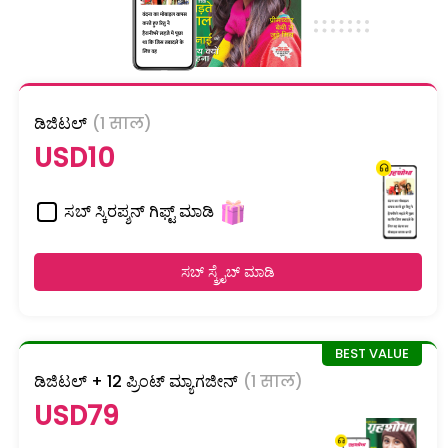
ಡಿಜಿಟಲ್
(1 साल)
USD10
ಸಬ್ ಸ್ಕಿರಪ್ಶನ್ ಗಿಫ್ಟ್ ಮಾಡಿ
ಸಬ್ ಸ್ಕ್ರೈಬ್ ಮಾಡಿ
ಡಿಜಿಟಲ್ + 12 ಪ್ರಿಂಟ್ ಮ್ಯಾಗಜೀನ್
(1 साल)
USD79