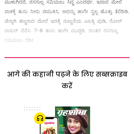
ಮುಳುಗಿದರೆ, ರಸಗುಲ್ಲ ಸವಿಯಲು ಸಿದ್ಧ ಎಂದರ್ಥ. ಇದಾದ ಮೇಲೆ
ಪಾಕಕ್ಕೆ ತುಸು ನೀರು ಚಿಮುಕಿಸಿ, ಅದನ್ನು ಹಾಗೇ ಸ್ವಲ್ಪ ಹೊತ್ತು ತೆರೆದಿಡಿ.
ಚೆನ್ನಾಗಿ ತಣ್ಣಗಾದ ಮೇಲೆ ಇದಕ್ಕೆ ನುಣ್ಣನೆಯ ಏಲಕ್ಕಿ ಪುಡಿ, ರೋಸ್‌
ವಾಟರ್‌ ಬೆರೆಸಿ. 7-8 ತಾಸು ಹಾಗೇ ಮುಚ್ಚಿಡಿ. ನಂತರ ರಸಗುಲ್ಲ
ಸವಿಯಲು ರೆಡಿ!
आगे की कहानी पढ़ने के लिए सब्सक्राइब
करें