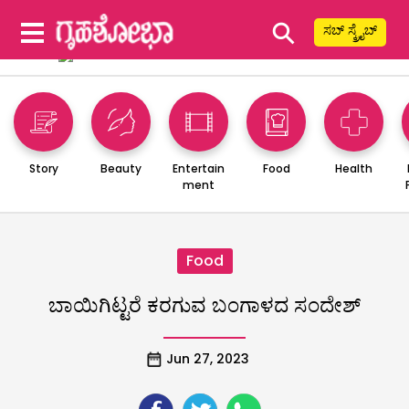
⚲
ಸಬ್ ಸ್ಕ್ರೈಬ್
Story
Beauty
Entertain
Food
Health
ment
Food
ಬಾಯಿಗಿಟ್ಟರೆ ಕರಗುವ ಬಂಗಾಳದ ಸಂದೇಶ್
Jun 27, 2023