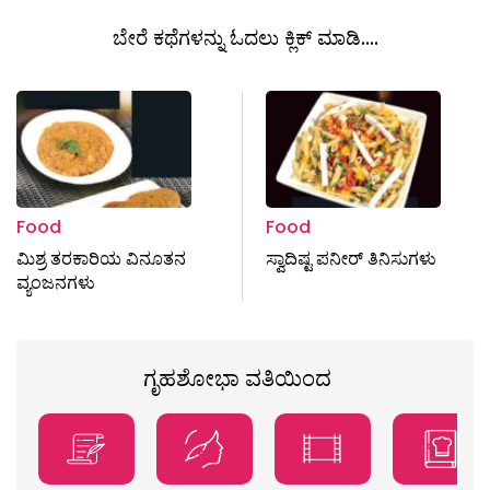
ಬೇರೆ ಕಥೆಗಳನ್ನು ಓದಲು ಕ್ಲಿಕ್ ಮಾಡಿ....
Food
Food
ಮಿಶ್ರ ತರಕಾರಿಯ ವಿನೂತನ
ಸ್ವಾದಿಷ್ಟ ಪನೀರ್ ತಿನಿಸುಗಳು
ವ್ಯಂಜನಗಳು
ಗೃಹಶೋಭಾ ವತಿಯಿಂದ