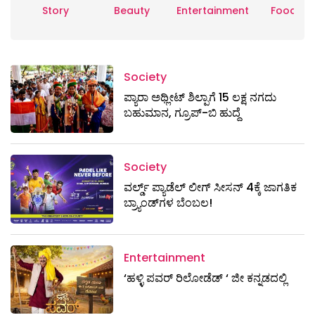
Story
Beauty
Entertainment
Food
Society
ಪ್ಯಾರಾ ಅಥ್ಲೀಟ್ ಶಿಲ್ಪಾಗೆ 15 ಲಕ್ಷ ನಗದು
ಬಹುಮಾನ, ಗ್ರೂಪ್-ಬಿ ಹುದ್ದೆ
Society
ವರ್ಲ್ಡ್ ಪ್ಯಾಡೆಲ್ ಲೀಗ್ ಸೀಸನ್ 4ಕ್ಕೆ ಜಾಗತಿಕ
ಬ್ರ್ಯಾಂಡ್‌ಗಳ ಬೆಂಬಲ!
Entertainment
‘ಹಳ್ಳಿ ಪವರ್ ರಿಲೋಡೆಡ್ ‘ ಜೀ ಕನ್ನಡದಲ್ಲಿ