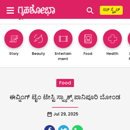
⚲
ಸಬ್ ಸ್ಕ್ರೈಬ್
Story
Beauty
Entertain
Food
Health
ment
Food
ಈವ್ನಿಂಗ್‌ ಟೈಂ ಟೇಸ್ಟಿ ಸ್ನ್ಯಾಕ್ಸ್ ಪಾನಿಪೂರಿ ಬೋಂಡ
Jul 29, 2025