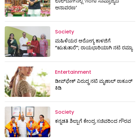
ಲಾಲ್‌ಬಾಗ್‌ನಲ್ಲಿ ‘ಗಂಗಾ ಸಾಮ್ರಾಜ್ಯದ
ಅನಾವರಣ’
Society
ಮಹಿಳೆಯರ ಆರೋಗ್ಯ ಕಾಳಜಿಗೆ
“ಋತುತಾರೆ”; ರಾಯಭಾರಿಯಾಗಿ ನಟಿ ರಮ್ಯಾ
Entertainment
ಡೀಪ್‌ಫೇಕ್ ವಿರುದ್ಧ ನಟಿ ಮೃಣಾಲ್ ಠಾಕೂರ್
ಕಿಡಿ
Society
ಕನ್ನಡತಿ ಶಿಲ್ಪಾಗೆ ಕೇಂದ್ರ ಸಚಿವರಿಂದ ಗೌರವ