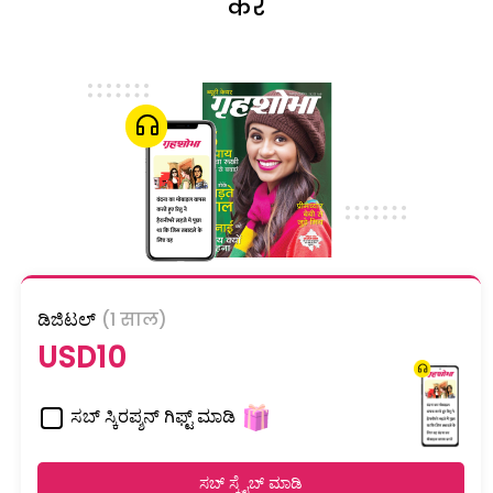
करें
ಡಿಜಿಟಲ್
(1 साल)
USD10
ಸಬ್ ಸ್ಕಿರಪ್ಶನ್ ಗಿಫ್ಟ್ ಮಾಡಿ
ಸಬ್ ಸ್ಕ್ರೈಬ್ ಮಾಡಿ