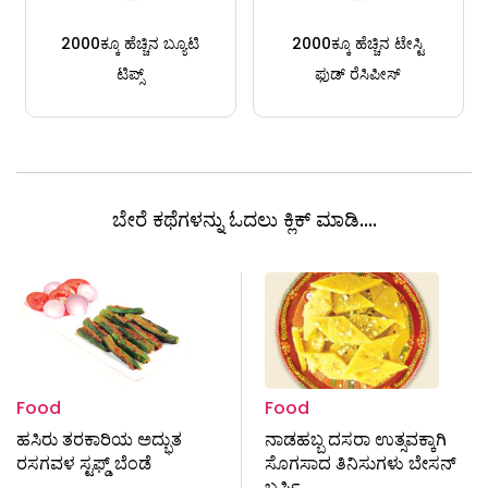
2000ಕ್ಕೂ ಹೆಚ್ಚಿನ ಬ್ಯೂಟಿ
2000ಕ್ಕೂ ಹೆಚ್ಚಿನ ಟೇಸ್ಟಿ
ಟಿಪ್ಸ್
ಫುಡ್ ರೆಸಿಪೀಸ್
ಬೇರೆ ಕಥೆಗಳನ್ನು ಓದಲು ಕ್ಲಿಕ್ ಮಾಡಿ....
Food
Food
ಹಸಿರು ತರಕಾರಿಯ ಅದ್ಭುತ
ನಾಡಹಬ್ಬ ದಸರಾ ಉತ್ಸವಕ್ಕಾಗಿ
ರಸಗವಳ ಸ್ಟಫ್ಡ್ ಬೆಂಡೆ
ಸೊಗಸಾದ ತಿನಿಸುಗಳು ಬೇಸನ್‌
ಬರ್ಫಿ