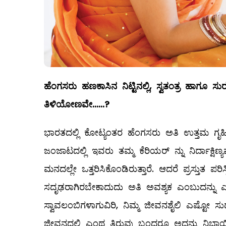
ಹೆಂಗಸರು
ಹಣಕಾಸಿನ
ನಿಟ್ಟಿನಲ್ಲಿ
,
ಸ್ವತಂತ್ರ
ಹಾಗೂ
ಸುರ
ತಿಳಿಯೋಣವೇ
......?
ಭಾರತದಲ್ಲಿ ಕೋಟ್ಯಂತರ ಹೆಂಗಸರು ಅತಿ ಉತ್ತಮ ಗೃಹ
ಜಂಜಾಟದಲ್ಲಿ ಇವರು ತಮ್ಮ ಕೆರಿಯರ್‌ ನ್ನು ನಿರ್ದಾಕ್ಷ
ಮನದಲ್ಲೇ ಒತ್ತರಿಸಿಕೊಂಡಿರುತ್ತಾರೆ. ಆದರೆ ಪ್ರಸ್ತುತ ಪರ
ಸದೃಢರಾಗಿರಬೇಕಾದುದು ಅತಿ ಅವಶ್ಯಕ ಎಂಬುದನ್ನು ಎಲ
ಸ್ವಾವಲಂಬಿಗಳಾಗುವಿರಿ, ನಿಮ್ಮ ಜೀವನಶೈಲಿ ಎಷ್ಟೋ 
ಜೀವನದಲ್ಲಿ ಎಂಥ ತಿರುವು ಬಂದರೂ ಅದನ್ನು ನಿಭಾಯಿಸ