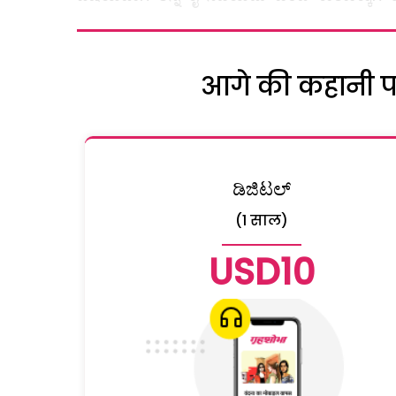
आगे की कहानी पढ़
ಡಿಜಿಟಲ್
(1 साल)
USD10