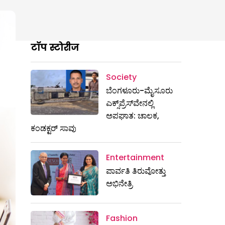
टॉप स्टोरीज
Society
ಬೆಂಗಳೂರು-ಮೈಸೂರು
ಎಕ್ಸ್​ಪ್ರೆಸ್‌ವೇನಲ್ಲಿ
ಅಪಘಾತ: ಚಾಲಕ,
ಕಂಡಕ್ಟರ್ ಸಾವು
Entertainment
ಪಾರ್ವತಿ ತಿರುವೋತ್ತು
ಅಭಿನೇತ್ರಿ
Fashion