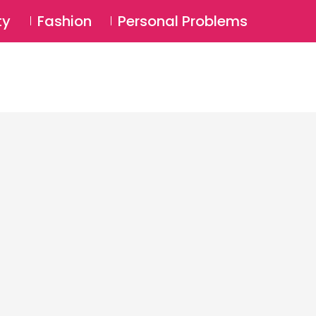
⚲
BSCRIBE
Login
ty
Fashion
Personal Problems
⚲