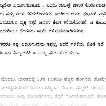
ಿವೇಶ ಎದುರಾಗಬಹುದು.... ಒಂದು ಸಮೀಕ್ಷೆ ಪ್ರಕಾರ ಕೊರೋನಾದ
 ತಮ್ಮ ಕೆಲಸ ಕಳೆದುಕೊಂಡರು. ಇದರಿಂದ ಅವರ ಫ್ಯೂಚರ್ ಪ್ಲಾನಿಂ
ಪಾದಿಸುವ ವ್ಯಕ್ತಿ ಸತ್ತರೆ ಅಥವಾ ಕೆಲಸ ಕಳೆದುಕೊಂಡರೆ, ಆ ಕುಟುಂಬ
ತಿ ಎದುರಿಸಲು ಹೆಂಗಸರು ತಾವೇ ಗಳಿಸುವವರಾಗಿರಬೇಕು.
ಹೇಗಿದ್ದರೂ ಕಷ್ಟ ಎದುರಿಸುವುದು ತಪ್ಪಲ್ಲ, ಆದರೆ ಗಳಿಕೆಯ ಜೊತೆ ಇದೆ
ೊಂಡು ನಿಮ್ಮ ಕುಟುಂಬವನ್ನೂ ಸಂಭಾಳಿಸಬಹುದು.
 ಮೊದಲು, ಭಾರತದಲ್ಲಿ 30% ಗಿಂತಲೂ ಹೆಚ್ಚಿನ ಹೆಂಗಸರು ಡೊಮೆಸ್ಟಿ
ಯೆ ಹೆಚ್ಚುತ್ತಿದೆಯಂತೆ! ನಿಮಗೆ ಮತ್ತೊಂದು ವಿಷಯ ಗೊತ್ತೇ? ಹಣಕಾಸಿಗ
ಸಂಗಾತಿಯ ಎಲ್ಲಾ ಶೋಷಣೆಗಳನ್ನೂ ತೆಪ್ಪಗೆ ಸಹಿಸಬೇಕಾಗುತ್ತದೆ. ಹಣಕ
ಣು ತನ್ನನ್ನು ದುರ್ಬಲಳು, ಅಬಲೆ ಎಂದು ತಿಳಿಯುತ್ತಾಳೆ.