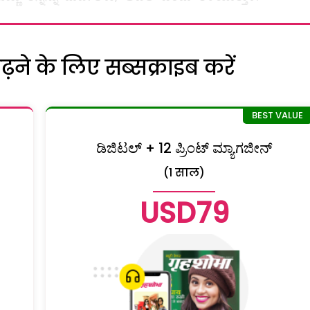
ने के लिए सब्सक्राइब करें
ಡಿಜಿಟಲ್ + 12 ಪ್ರಿಂಟ್ ಮ್ಯಾಗಜೀನ್
(1 साल)
USD79