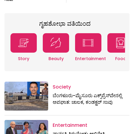
ಗೃಹಶೋಭಾ ವತಿಯಿಂದ
Story
Beauty
Entertainment
Food
Society
ಬೆಂಗಳೂರು-ಮೈಸೂರು ಎಕ್ಸ್​ಪ್ರೆಸ್‌ವೇನಲ್ಲಿ
ಅಪಘಾತ: ಚಾಲಕ, ಕಂಡಕ್ಟರ್ ಸಾವು
Entertainment
ಪಾರ್ವತಿ ತಿರುವೋತ್ತು ಅಭಿನೇತ್ರಿ