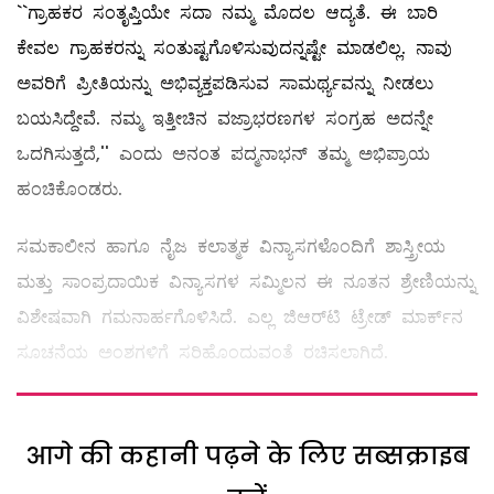
``ಗ್ರಾಹಕರ ಸಂತೃಪ್ತಿಯೇ ಸದಾ ನಮ್ಮ ಮೊದಲ ಆದ್ಯತೆ. ಈ ಬಾರಿ
ಕೇವಲ ಗ್ರಾಹಕರನ್ನು ಸಂತುಷ್ಟಗೊಳಿಸುವುದನ್ನಷ್ಟೇ ಮಾಡಲಿಲ್ಲ. ನಾವು
ಅವರಿಗೆ ಪ್ರೀತಿಯನ್ನು ಅಭಿವ್ಯಕ್ತಪಡಿಸುವ ಸಾಮರ್ಥ್ಯವನ್ನು ನೀಡಲು
ಬಯಸಿದ್ದೇವೆ. ನಮ್ಮ ಇತ್ತೀಚಿನ ವಜ್ರಾಭರಣಗಳ ಸಂಗ್ರಹ ಅದನ್ನೇ
ಒದಗಿಸುತ್ತದೆ,'' ಎಂದು ಅನಂತ ಪದ್ಮನಾಭನ್‌ ತಮ್ಮ ಅಭಿಪ್ರಾಯ
ಹಂಚಿಕೊಂಡರು.
ಸಮಕಾಲೀನ ಹಾಗೂ ನೈಜ ಕಲಾತ್ಮಕ ವಿನ್ಯಾಸಗಳೊಂದಿಗೆ ಶಾಸ್ತ್ರೀಯ
ಮತ್ತು ಸಾಂಪ್ರದಾಯಿಕ ವಿನ್ಯಾಸಗಳ ಸಮ್ಮಿಲನ ಈ ನೂತನ ಶ್ರೇಣಿಯನ್ನು
ವಿಶೇಷವಾಗಿ ಗಮನಾರ್ಹಗೊಳಿಸಿದೆ. ಎಲ್ಲ ಜಿಆರ್‌ಟಿ ಟ್ರೇಡ್‌ ಮಾರ್ಕ್‌ನ
ಸೂಚನೆಯ ಅಂಶಗಳಿಗೆ ಸರಿಹೊಂದುವಂತೆ ರಚಿಸಲಾಗಿದೆ.
आगे की कहानी पढ़ने के लिए सब्सक्राइब