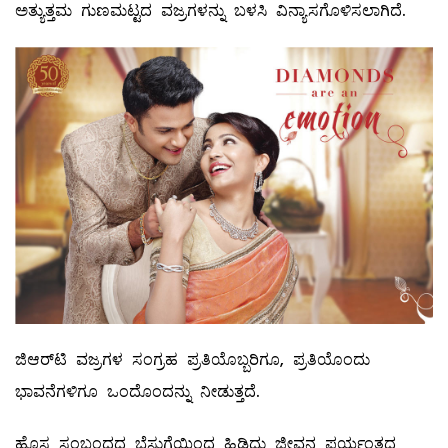
ಅತ್ಯುತ್ತಮ ಗುಣಮಟ್ಟದ ವಜ್ರಗಳನ್ನು ಬಳಸಿ ವಿನ್ಯಾಸಗೊಳಿಸಲಾಗಿದೆ.
ಜಿಆರ್‌ಟಿ ವಜ್ರಗಳ ಸಂಗ್ರಹ ಪ್ರತಿಯೊಬ್ಬರಿಗೂ, ಪ್ರತಿಯೊಂದು
ಭಾವನೆಗಳಿಗೂ ಒಂದೊಂದನ್ನು ನೀಡುತ್ತದೆ.
ಹೊಸ ಸಂಬಂಧದ ಬೆಸುಗೆಯಿಂದ ಹಿಡಿದು ಜೀವನ ಪರ್ಯಂತದ