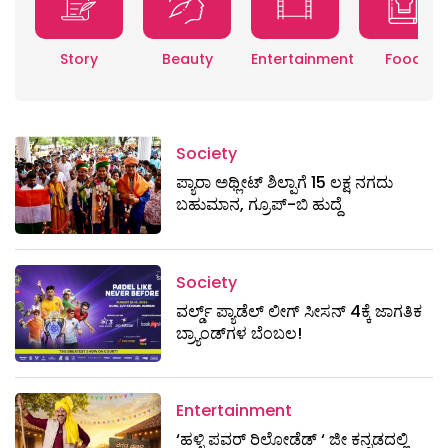
Story
Beauty
Entertainment
Food
Society
ಪ್ಯಾರಾ ಅಥ್ಲೀಟ್ ಶಿಲ್ಪಾಗೆ 15 ಲಕ್ಷ ನಗದು
ಬಹುಮಾನ, ಗ್ರೂಪ್-ಬಿ ಹುದ್ದೆ
Society
ವರ್ಲ್ಡ್ ಪ್ಯಾಡೆಲ್ ಲೀಗ್ ಸೀಸನ್ 4ಕ್ಕೆ ಜಾಗತಿಕ
ಬ್ರ್ಯಾಂಡ್‌ಗಳ ಬೆಂಬಲ!
Entertainment
‘ಹಳ್ಳಿ ಪವರ್ ರಿಲೋಡೆಡ್ ‘ ಜೀ ಕನ್ನಡದಲ್ಲಿ