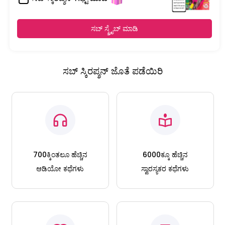
ಸಬ್ ಸ್ಕ್ರೈಬ್ ಮಾಡಿ
ಸಬ್ ಸ್ಕಿರಪ್ಶನ್ ಜೊತೆ ಪಡೆಯಿರಿ
700ಕ್ಕಿಂತಲೂ ಹೆಚ್ಚಿನ
6000ಕ್ಕೂ ಹೆಚ್ಚಿನ
ಆಡಿಯೋ ಕಥೆಗಳು
ಸ್ವಾರಸ್ಯಕರ ಕಥೆಗಳು