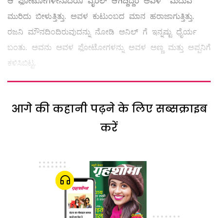
ಆ ಫೋಟೋಗಳೇನಾದರೂ ವೈರಲ್ ಆಗಿದ್ದಿದ್ದರೆ ಅವಳ ಮದುವೆ
ಮುರಿದು ಬೀಳುತ್ತಿತ್ತು. ಅವಳ ಕುಟುಂಬದ ಮಾನ ಹರಾಜಾಗುತ್ತಿತ್ತು.
ರಜನಿ ಮೌನದಿಂದಿರುವುದನ್ನು ನೋಡಿ ಅನಿಲ್ ಗೆ ಇನ್ನಷ್ಟು ಧೈರ್ಯ
ಬಂತು. ಅವನು ಅವಳ ಫೋಟೋಗಳನ್ನು ಅವಳ ಅಣ್ಣ ಮತ್ತು ಅಪ್ಪನಿಗೆ
ಕಳಿಸಿಬಿಟ್ಟ.
आगे की कहानी पढ़ने के लिए सब्सक्राइब
करें