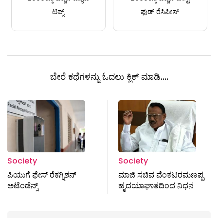
ಟಿಪ್ಸ್
ಫುಡ್ ರೆಸಿಪೀಸ್
ಬೇರೆ ಕಥೆಗಳನ್ನು ಓದಲು ಕ್ಲಿಕ್ ಮಾಡಿ....
Society
Society
ಪಿಯುಗೆ ಫೇಸ್​ ರೆಕಗ್ನಿಶನ್​
ಮಾಜಿ ಸಚಿವ ವೆಂಕಟರಮಣಪ್ಪ
ಅಟೆಂಡೆನ್ಸ್​
ಹೃದಯಾಘಾತದಿಂದ ನಿಧನ