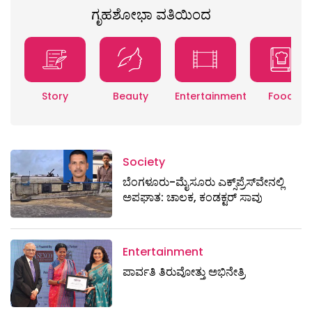
ಗೃಹಶೋಭಾ ವತಿಯಿಂದ
Story
Beauty
Entertainment
Food
Society
ಬೆಂಗಳೂರು-ಮೈಸೂರು ಎಕ್ಸ್​ಪ್ರೆಸ್‌ವೇನಲ್ಲಿ
ಅಪಘಾತ: ಚಾಲಕ, ಕಂಡಕ್ಟರ್ ಸಾವು
Entertainment
ಪಾರ್ವತಿ ತಿರುವೋತ್ತು ಅಭಿನೇತ್ರಿ