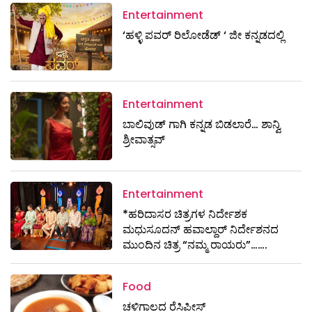
Entertainment
‘ಹಳ್ಳಿ ಪವರ್ ರಿಲೋಡೆಡ್ ‘ ಜೀ ಕನ್ನಡದಲ್ಲಿ
Entertainment
ಬಾಲಿವುಡ್ ಗಾಗಿ ಕನ್ನಡ ಬಿಡಲಾರೆ… ಶಾನ್ವಿ
ಶ್ರೀವಾತ್ಸವ್
Entertainment
*ಹರಿದಾಸರ ಚಿತ್ರಗಳ ನಿರ್ದೇಶಕ
ಮಧುಸೂದನ್ ಹವಾಲ್ದಾರ್ ನಿರ್ದೇಶನದ
ಮುಂದಿನ ಚಿತ್ರ “ನಮ್ಮ ರಾಯರು”…….
Food
ಚಳಿಗಾಲದ ರೆಸಿಪೀಸ್