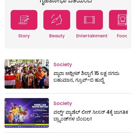
ಗೃಹಶೋಭಾ ವತಿಯಿಂದ
Story
Beauty
Entertainment
Food
Society
ಪ್ಯಾರಾ ಅಥ್ಲೀಟ್ ಶಿಲ್ಪಾಗೆ 15 ಲಕ್ಷ ನಗದು
ಬಹುಮಾನ, ಗ್ರೂಪ್-ಬಿ ಹುದ್ದೆ
Society
ವರ್ಲ್ಡ್ ಪ್ಯಾಡೆಲ್ ಲೀಗ್ ಸೀಸನ್ 4ಕ್ಕೆ ಜಾಗತಿಕ
ಬ್ರ್ಯಾಂಡ್‌ಗಳ ಬೆಂಬಲ!