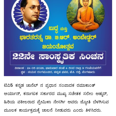
ಟಿವಿ5 ಕನ್ನಡ ಚಾನೆಲ್ ನ ಪ್ರಧಾನ ಸಂಪಾದಕ ರಮಾಕಾಂತ್
ಆರ್ಯಾನ್, ಕರ್ನಾಟಕ ಸರ್ಕಾರದ ಮುಖ್ಯ ಸಚೇತಕ ಸಲೀಂ ಅಹ್ಮದ್,
ಹಿರಿಯ ವಕೀಲರಾದ ಪ್ರೇಮಿಳಾ ನೇಸರ್ಗಿ ಅವರು ಜ್ಯೋತಿ ಬೆಳಗಿಸುವ
ಮೂಲಕ ಕಾರ್ಯಕ್ರಮಕ್ಕೆ ಚಾಲನೆ ನೀಡುವರು ಎಂದು ತಿಳಿಸಿದರು.