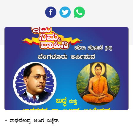
- ರಾಘವೇಂದ್ರ ಅಡಿಗ ಎಚ್ಚೆನ್.