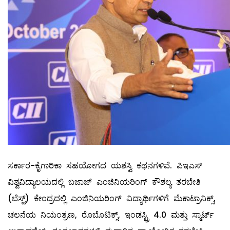
ಸರ್ಕಾರ-ಕೈಗಾರಿಕಾ ಸಹಯೋಗದ ಯಶಸ್ವಿ ಕಥನಗಳಿವೆ. ಪಿಇಎಸ್
ವಿಶ್ವವಿದ್ಯಾಲಯದಲ್ಲಿ ಬಜಾಜ್ ಎಂಜಿನಿಯರಿಂಗ್ ಕೌಶಲ್ಯ ತರಬೇತಿ
(ಬೆಸ್ಟ್) ಕೇಂದ್ರದಲ್ಲಿ ಎಂಜಿನಿಯರಿಂಗ್ ವಿದ್ಯಾರ್ಥಿಗಳಿಗೆ ಮೆಕಾಟ್ರಾನಿಕ್ಸ್,
ಚಲನೆಯ ನಿಯಂತ್ರಣ, ರೊಬೊಟಿಕ್ಸ್, ಇಂಡಸ್ಟ್ರಿ 4.0 ಮತ್ತು ಸ್ಮಾರ್ಟ್