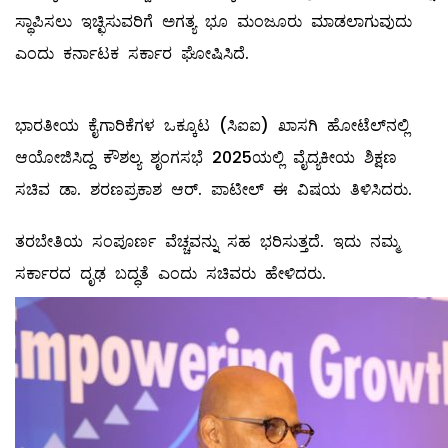
ಸ್ಥಾಪಿಸಲು ಇಚ್ಛಿಸುವರಿಗೆ ಅಗತ್ಯ ಭೂ ಮಂಜೂರು ಮಾಡಲಾಗುವುದು
ಎಂದು ಕರ್ನಾಟಕ ಸರ್ಕಾರ ಘೋಷಿಸಿದೆ.
ಭಾರತೀಯ ಕೈಗಾರಿಕೆಗಳ ಒಕ್ಕೂಟ (ಸಿಐಐ) ಖಾಸಗಿ ಹೋಟೆಲ್‌ನಲ್ಲಿ
ಆಯೋಜಿಸಿದ್ದ ಕೌಶಲ್ಯ ಶೃಂಗಸಭೆ 2025ಯಲ್ಲಿ ವೈದ್ಯಕೀಯ ಶಿಕ್ಷಣ
ಸಚಿವ ಡಾ. ಶರಣಪ್ರಕಾಶ ಆರ್. ಪಾಟೀಲ್ ಈ ವಿಷಯ ತಿಳಿಸಿದರು.
ತರಬೇತಿಯ ಸಂಪೂರ್ಣ ವೆಚ್ಚವನ್ನು ಸಹ ಭರಿಸುತ್ತದೆ. ಇದು ನಮ್ಮ
ಸರ್ಕಾರದ ದೃಢ ಬದ್ಧತೆ ಎಂದು ಸಚಿವರು ಹೇಳಿದರು.