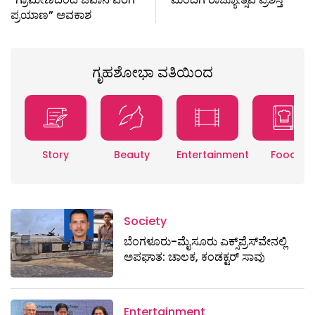
ಪ್ರಯಾಣ” ಅವಕಾಶ
ಗೃಹಶೋಭಾ ವತಿಯಿಂದ
Story
Beauty
Entertainment
Food
Society
ಬೆಂಗಳೂರು-ಮೈಸೂರು ಎಕ್ಸ್​ಪ್ರೆಸ್‌ವೇನಲ್ಲಿ
ಅಪಘಾತ: ಚಾಲಕ, ಕಂಡಕ್ಟರ್ ಸಾವು
Entertainment