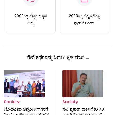
2000ಕ್ಕೂ ಹೆಚ್ಚಿನ ಬ್ಯೂಟಿ
2000ಕ್ಕೂ ಹೆಚ್ಚಿನ ಟೇಸ್ಟಿ
ಟಿಪ್ಸ್
ಫುಡ್ ರೆಸಿಪೀಸ್
ಬೇರೆ ಕಥೆಗಳನ್ನು ಓದಲು ಕ್ಲಿಕ್ ಮಾಡಿ....
Society
Society
ಟೊಯೊಟಾ ಅಪ್ರೆಂಟೀಸ್‌ಗಳಿಗೆ
ನಟ ಪ್ರಕಾಶ್ ರಾಜ್ ಸೇರಿ 70
“ಗ್ರಾಮೀಣದಿಂದ ಜಪಾನ್‌ವರೆಗೆ
ಮಂದಿಗೆ ರಾಜ್ಯೋತ್ಸವ ಪ್ರಶಸ್ತಿ