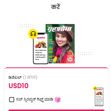
करें
ಡಿಜಿಟಲ್
(1 साल)
USD10
ಸಬ್ ಸ್ಕಿರಪ್ಶನ್ ಗಿಫ್ಟ್ ಮಾಡಿ