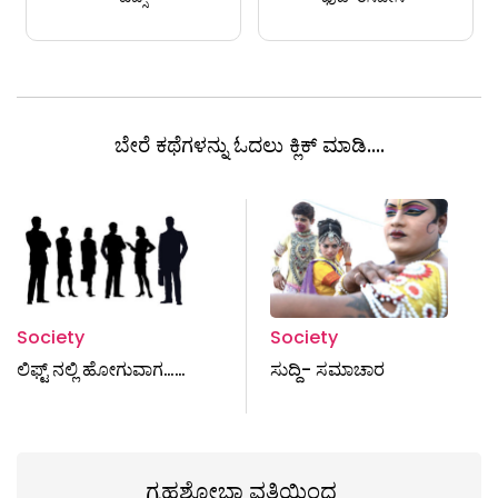
ಬೇರೆ ಕಥೆಗಳನ್ನು ಓದಲು ಕ್ಲಿಕ್ ಮಾಡಿ....
Society
Society
ಲಿಫ್ಟ್ ನಲ್ಲಿ ಹೋಗುವಾಗ……
ಸುದ್ದಿ- ಸಮಾಚಾರ
ಗೃಹಶೋಭಾ ವತಿಯಿಂದ