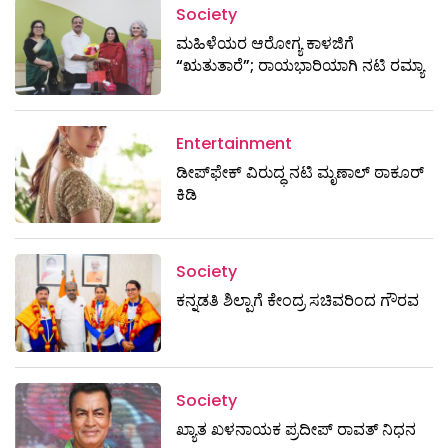
Society
ಮಹಿಳೆಯರ ಆರೋಗ್ಯ ಕಾಳಜಿಗೆ
“ಋತುತಾರೆ”; ರಾಯಭಾರಿಯಾಗಿ ನಟಿ ರಮ್ಯಾ
Entertainment
ಡೀಪ್‌ಫೇಕ್ ವಿರುದ್ಧ ನಟಿ ಮೃಣಾಲ್ ಠಾಕೂರ್
ಕಿಡಿ
Society
ಕನ್ನಡತಿ ಶಿಲ್ಪಾಗೆ ಕೇಂದ್ರ ಸಚಿವರಿಂದ ಗೌರವ
Society
ಖ್ಯಾತ ಖಳನಾಯಕ ಪ್ರದೀಪ್ ರಾವತ್‌ ನಿಧನ