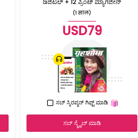
ಡಿಜಿಟಲ್ + 12 ಪ್ರಿಂಟ್ ಮ್ಯಾಗಜೀನ್
(1 साल)
USD79
ಸಬ್ ಸ್ಕಿರಪ್ಶನ್ ಗಿಫ್ಟ್ ಮಾಡಿ
ಸಬ್ ಸ್ಕ್ರೈಬ್ ಮಾಡಿ