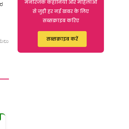
मनोरंजक कहानियों और महिलाओं
ತರ
से जुड़ी हर नई खबर के लिए
सब्सक्राइब करिए
सब्सक्राइब करें
ೆಯಲು