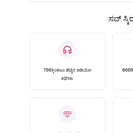
ಸಬ್ ಸ್ಕ
700ಕ್ಕಿಂತಲೂ ಹೆಚ್ಚಿನ ಆಡಿಯೋ
6000ಕ್
ಕಥೆಗಳು