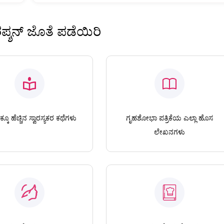
ಿರಪ್ಶನ್ ಜೊತೆ ಪಡೆಯಿರಿ
ಕೂ ಹೆಚ್ಚಿನ ಸ್ವಾರಸ್ಯಕರ ಕಥೆಗಳು
ಗೃಹಶೋಭಾ ಪತ್ರಿಕೆಯ ಎಲ್ಲಾ ಹೊಸ
ಲೇಖನಗಳು