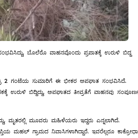
ಿಸಿದ್ದು, ಬೊಲೆರೊ ವಾಹನವೊಂದು ಪ್ರಪಾತಕ್ಕೆ ಉರುಳಿ ಬಿದ್ದ
ಾತ್ರಿ 2 ಗಂಟೆಯ ಸುಮಾರಿಗೆ ಈ ಭೀಕರ ಅಪಘಾತ ಸಂಭವಿಸಿದೆ.
ಕೆ ಉರುಳಿ ಬಿದ್ದಿದ್ದು, ಅಪಘಾತದ ತೀವ್ರತೆಗೆ ವಾಹನವು ಸಂಪೂರ್
್ದು, ಮೃತರಲ್ಲಿ ಮೂವರು ಮಹಿಳೆಯರು ಇದ್ದರು ಎನ್ನಲಾಗಿದೆ.
್ತಿಯ ಮಹಲ್ ಗ್ರಾಮದ ನಿವಾಸಿಗಳಾಗಿದ್ದಾರೆ. ಇವರೆಲ್ಲರೂ ಕಾಕ್ರೋಧಾ