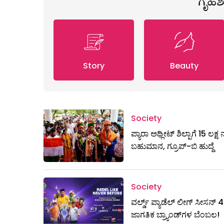
ಗೃಹ
Story
Beauty
Society
ಪ್ಯಾರಾ ಅಥ್ಲೀಟ್ ಶಿಲ್ಪಾಗೆ 15 ಲಕ್
ಬಹುಮಾನ, ಗ್ರೂಪ್-ಬಿ ಹುದ್ದೆ
Society
ವರ್ಲ್ಡ್ ಪ್ಯಾಡೆಲ್ ಲೀಗ್ ಸೀಸನ್ 4ಕ್
ಜಾಗತಿಕ ಬ್ರ್ಯಾಂಡ್‌ಗಳ ಬೆಂಬಲ!