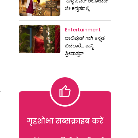
‘ಹಳ್ಳಿ ಪವರ್ ರಿಲೋಡೆಡ್ ‘
ಜೀ ಕನ್ನಡದಲ್ಲಿ
Entertainment
ಬಾಲಿವುಡ್ ಗಾಗಿ ಕನ್ನಡ
ಬಿಡಲಾರೆ… ಶಾನ್ವಿ
ಶ್ರೀವಾತ್ಸವ್
ಣ
गृहशोभा सब्सक्राइब करें