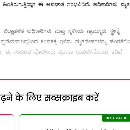
ಹಿಂತಿರುಗುತ್ತಿದ್ದಾಗ ಈ ಅಪಘಾತ ಸಂಭವಿಸಿದೆ. ಅಧಿಕಾರಿಗಳು ಮೃ
ಲ್ಲಾಡಳಿತ ಅಧಿಕಾರಿಗಳು ಮತ್ತು ಸ್ಥಳೀಯ ಗ್ರಾಮಸ್ಥರು ಸ್ಥಳಕ್ಕೆ
ಡು ಪ್ರದೇಶವಾಗಿದ್ದರಿಂದ ಕಂದಕಕ್ಕೆ ಇಳಿದು ಮೃತದೇಹಗಳನ್ನು ಹೊರತೆಗ
ತು. ಈ ಸಂಬಂಧ ಪೊಲೀಸರು ಪ್ರಕರಣ ದಾಖಲಿಸಿಕೊಂಡು ತನಿಖೆ
ने के लिए सब्सक्राइब करें