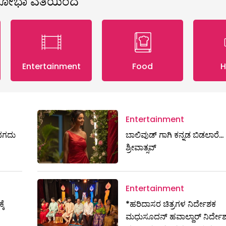
ಶೋಭಾ ವತಿಯಿಂದ
Entertainment
Food
H
Entertainment
ಷ ನಗದು
ಬಾಲಿವುಡ್ ಗಾಗಿ ಕನ್ನಡ ಬಿಡಲಾರೆ… ಶ
ಶ್ರೀವಾತ್ಸವ್
Entertainment
ಕೆ
*ಹರಿದಾಸರ ಚಿತ್ರಗಳ ನಿರ್ದೇಶಕ
ಮಧುಸೂದನ್ ಹವಾಲ್ದಾರ್ ನಿರ್ದ