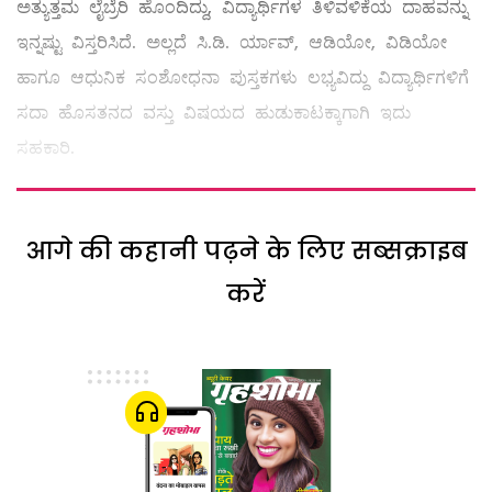
ಅತ್ಯುತ್ತಮ ಲೈಬ್ರೆರಿ ಹೊಂದಿದ್ದು, ವಿದ್ಯಾರ್ಥಿಗಳ ತಿಳಿವಳಿಕೆಯ ದಾಹವನ್ನು
ಇನ್ನಷ್ಟು ವಿಸ್ತರಿಸಿದೆ. ಅಲ್ಲದೆ ಸಿ.ಡಿ. ರ್ಯಾವ್‌, ಆಡಿಯೋ, ವಿಡಿಯೋ
ಹಾಗೂ ಆಧುನಿಕ ಸಂಶೋಧನಾ ಪುಸ್ತಕಗಳು ಲಭ್ಯವಿದ್ದು ವಿದ್ಯಾರ್ಥಿಗಳಿಗೆ
ಸದಾ ಹೊಸತನದ ವಸ್ತು ವಿಷಯದ ಹುಡುಕಾಟಕ್ಕಾಗಾಗಿ ಇದು
ಸಹಕಾರಿ.
आगे की कहानी पढ़ने के लिए सब्सक्राइब
करें