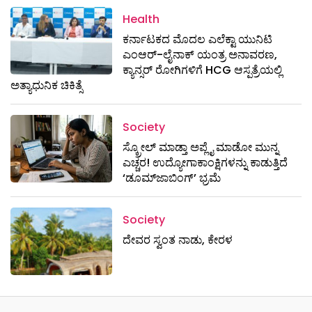
Health
ಕರ್ನಾಟಕದ ಮೊದಲ ಎಲೆಕ್ಟಾ ಯುನಿಟಿ
ಎಂಆರ್-ಲೈನಾಕ್ ಯಂತ್ರ ಅನಾವರಣ,
ಕ್ಯಾನ್ಸರ್ ರೋಗಿಗಳಿಗೆ HCG ಆಸ್ಪತ್ರೆಯಲ್ಲಿ
ಅತ್ಯಾಧುನಿಕ ಚಿಕಿತ್ಸೆ
Society
ಸ್ಕ್ರೋಲ್ ಮಾಡ್ತಾ ಅಪ್ಲೈ ಮಾಡೋ ಮುನ್ನ
ಎಚ್ಚರ! ಉದ್ಯೋಗಾಕಾಂಕ್ಷಿಗಳನ್ನು ಕಾಡುತ್ತಿದೆ
‘ಡೂಮ್‌ಜಾಬಿಂಗ್’ ಭ್ರಮೆ
Society
ದೇವರ ಸ್ವಂತ ನಾಡು, ಕೇರಳ