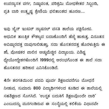
ಉಪನ್ಯಾಸಕ ವರ್ಗ, ನಿಷ್ಠಾವಂತ, ಪರಿಶ್ರಮಿ ಬೋಧಕೇತರ ಸಿಬ್ಬಂದಿ,
ಪ್ರತಿ ಬಾರಿ ಉತ್ಕೃಷ್ಟ ಶ್ರೇಣಿಯ ಫಲಿತಾಂಶದ ಹೂರಣ....
ಇವು ಜೈನ್‌ ಇಂಟರ್‌ ನ್ಯಾಷನಲ್ ವಸತಿ ಶಾಲೆಯ ಪಕ್ಷಿನೋಟ.
ಆಧುನಿಕ ತಾಂತ್ರಿಕ ಕೌಶಲ್ಯದ ಬದಾಣೊಂದಿಗೆ ಹೆಜ್ಜೆ ಹಾಕುತ್ತ, ವಿನೂತನ
ಆವಿಷ್ಕಾರದತ್ತ ದಾಪುಗಾಲಿಡುತ್ತಾ, ಸದಾ ಹೊಸತನದತ್ತ ಹೊರಳುತ್ತಿರು ಈ
ಶಾಿ, ಪೋಷಕರ ಪಾಲಿನ ಅಚ್ಚುಮೆಚ್ಚಿನ ವಿದ್ಯಾಲಯ. ವಿಶಿಷ್ಟ
ಧ್ಯೇಯೋದ್ದೇಶಗಳೊಂದಿಗೆ 1999ರಲ್ಲಿ ಆರಂಭಗೊಂಡ ಈ ಶಾಲೆ ಸದಾ
ಹೊಸತನದ ಹರಿಕಾರ ಎನಿಸಿಕೊಂಡಿದೆ.
4ನೇ ತರಗತಿಯಿಂದ ಪದವಿ ಪೂರ್ವ ಶಿಕ್ಷಣದವರೆಗೂ ಬೋಧನೆ
ನೀಡುವ, ಸುಮಾರು 800 ವಿದ್ಯಾರ್ಥಿಗಳಿಂದ ಕೂಡಿದ ಈ ಶಾಲೆಯಲ್ಲಿ
ಸಹಶಿಕ್ಷಣದ ಸೊಗಸಿದೆ. `ಉನ್ನತ ಬದುಕಿಗೆ ಶಿಕ್ಷಣವೊಂದೇ ದಾರಿ'
ಎಂಬುದನ್ನು ಮನಗಂಡಿರುವ ಈ ಸಂಸ್ಥೆಯಲ್ಲಿ ಕಲಿಕೆಯ ವಿಧಾನವೇ