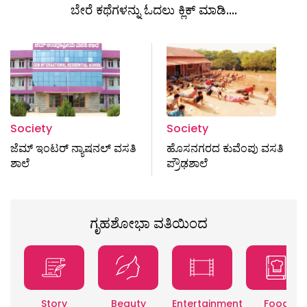
ಬೇರೆ ಕಥೆಗಳನ್ನು ಓದಲು ಕ್ಲಿಕ್ ಮಾಡಿ....
Society
Society
ಜೆಮ್ ಇಂಟರ್ ನ್ಯಾಷನಲ್ ವಸತಿ
ಹೊಸನಗರದ ಕುವೆಂಪು ವಸತಿ
ಶಾಲೆ
ಪ್ರೌಢಶಾಲೆ
ಗೃಹಶೋಭಾ ವತಿಯಿಂದ
Story
Beauty
Entertainment
Food