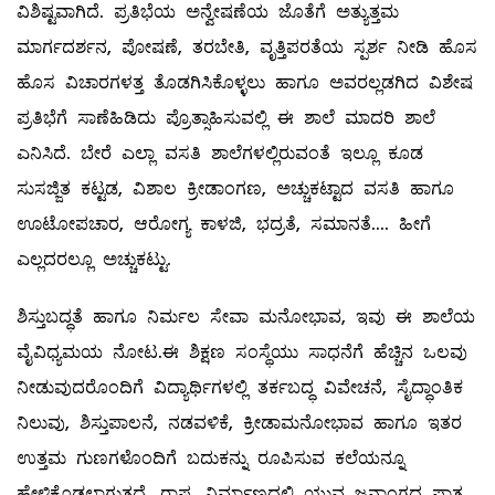
ವಿಶಿಷ್ಟವಾಗಿದೆ. ಪ್ರತಿಭೆಯ ಅನ್ವೇಷಣೆಯ ಜೊತೆಗೆ ಅತ್ಯುತ್ತಮ
ಮಾರ್ಗದರ್ಶನ, ಪೋಷಣೆ, ತರಬೇತಿ, ವೃತ್ತಿಪರತೆಯ ಸ್ಪರ್ಶ ನೀಡಿ ಹೊಸ
ಹೊಸ ವಿಚಾರಗಳತ್ತ ತೊಡಗಿಸಿಕೊಳ್ಳಲು ಹಾಗೂ ಅವರಲ್ಲಡಗಿದ ವಿಶೇಷ
ಪ್ರತಿಭೆಗೆ ಸಾಣೆಹಿಡಿದು ಪ್ರೊತ್ಸಾಹಿಸುವಲ್ಲಿ ಈ ಶಾಲೆ ಮಾದರಿ ಶಾಲೆ
ಎನಿಸಿದೆ. ಬೇರೆ ಎಲ್ಲಾ ವಸತಿ ಶಾಲೆಗಳಲ್ಲಿರುವಂತೆ ಇಲ್ಲೂ ಕೂಡ
ಸುಸಜ್ಜಿತ ಕಟ್ಟಡ, ವಿಶಾಲ ಕ್ರೀಡಾಂಗಣ, ಅಚ್ಚುಕಟ್ಟಾದ ವಸತಿ ಹಾಗೂ
ಊಟೋಪಚಾರ, ಆರೋಗ್ಯ ಕಾಳಜಿ, ಭದ್ರತೆ, ಸಮಾನತೆ.... ಹೀಗೆ
ಎಲ್ಲದರಲ್ಲೂ ಅಚ್ಚುಕಟ್ಟು.
ಶಿಸ್ತುಬದ್ಧತೆ ಹಾಗೂ ನಿರ್ಮಲ ಸೇವಾ ಮನೋಭಾವ, ಇವು ಈ ಶಾಲೆಯ
ವೈವಿಧ್ಯಮಯ ನೋಟ.ಈ ಶಿಕ್ಷಣ ಸಂಸ್ಥೆಯು ಸಾಧನೆಗೆ ಹೆಚ್ಚಿನ ಒಲವು
ನೀಡುವುದರೊಂದಿಗೆ ವಿದ್ಯಾರ್ಥಿಗಳಲ್ಲಿ ತರ್ಕಬದ್ಧ ವಿವೇಚನೆ, ಸೈದ್ಧಾಂತಿಕ
ನಿಲುವು, ಶಿಸ್ತುಪಾಲನೆ, ನಡವಳಿಕೆ, ಕ್ರೀಡಾಮನೋಭಾವ ಹಾಗೂ ಇತರ
ಉತ್ತಮ ಗುಣಗಳೊಂದಿಗೆ ಬದುಕನ್ನು ರೂಪಿಸುವ ಕಲೆಯನ್ನೂ
ಹೇಳಿಕೊಡಲಾಗುತ್ತದೆ. ರಾಷ್ಟ್ರ ನಿರ್ಮಾಣದಲ್ಲಿ ಯುವ ಜನಾಂಗದ ಪಾತ್ರ