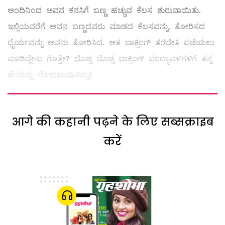
ಅಂದಿನಿಂದ ಅವನ ಕನಸಿಗೆ ಬಣ್ಣ ಹಚ್ಚುವ ಕೆಲಸ ಶುರುವಾಯಿತು.
ಇಲ್ಲಿಯವರೆಗೆ ಅವನ ಬಣ್ಣದವರು ಮಾಡದ ಕೆಲಸವನ್ನು, ತೋರಿಸದ
ಧೈರ್ಯವನ್ನು ಅವನು ತೋರಿಸಿದ. ಆತ ಬಾಕ್ಸಿಂಗ್ ತರಬೇತಿ ಪಡೆಯಲು
ಮಾಡಿದ್ದೇನು ಗೊತ್ತೇ? ದೊಡ್ಡ ದೊಡ್ಡ ಬಾಕ್ಸಿಂಗ್ ಪಂದ್ಯಾವಳಿಗಳಿಗೆ ತನ್ನ
ಹೆಸರನ್ನು ನೋಂದಾಯಿಸಿದ್ದು!
आगे की कहानी पढ़ने के लिए सब्सक्राइब
करें