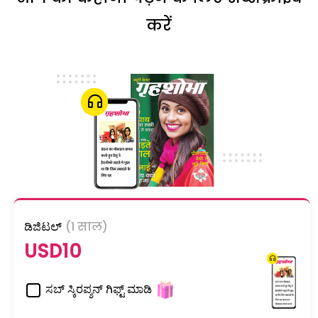
करें
ಡಿಜಿಟಲ್
(1 साल)
USD10
ಸಬ್ ಸ್ಕಿರಪ್ಶನ್ ಗಿಫ್ಟ್ ಮಾಡಿ