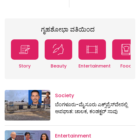
ಗೃಹಶೋಭಾ ವತಿಯಿಂದ
Story
Beauty
Entertainment
Food
Society
ಬೆಂಗಳೂರು-ಮೈಸೂರು ಎಕ್ಸ್​ಪ್ರೆಸ್‌ವೇನಲ್ಲಿ
ಅಪಘಾತ: ಚಾಲಕ, ಕಂಡಕ್ಟರ್ ಸಾವು
Entertainment