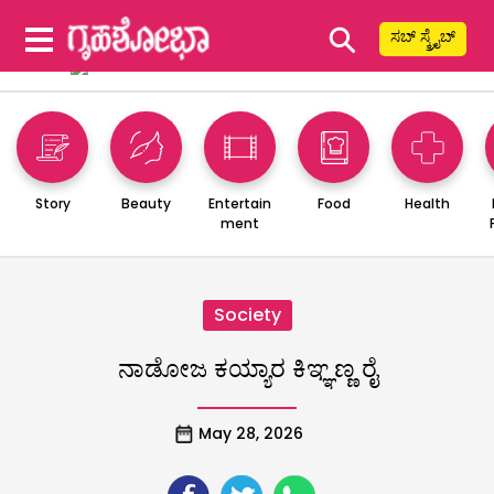
⚲
ಸಬ್ ಸ್ಕ್ರೈಬ್
Story
Beauty
Entertain
Food
Health
ment
Society
ನಾಡೋಜ ಕಯ್ಯಾರ ಕಿಞ್ಞಣ್ಣ ರೈ
May 28, 2026