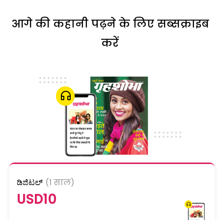
आगे की कहानी पढ़ने के लिए सब्सक्राइब
करें
ಡಿಜಿಟಲ್
(1 साल)
USD10