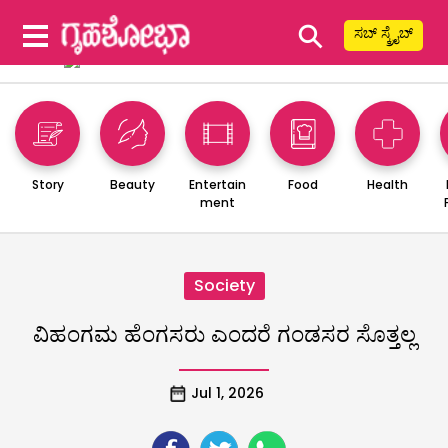
⚲
ಸಬ್ ಸ್ಕ್ರೈಬ್
Story
Beauty
Entertain
Food
Health
ment
Society
ವಿಹಂಗಮ ಹೆಂಗಸರು ಎಂದರೆ ಗಂಡಸರ ಸೊತ್ತಲ್ಲ
Jul 1, 2026