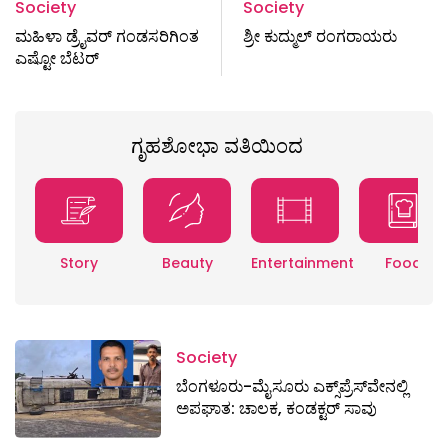
Society
Society
ಮಹಿಳಾ ಡ್ರೈವರ್‌ ಗಂಡಸರಿಗಿಂತ
ಶ್ರೀ ಕುದ್ಮುಲ್ ರಂಗರಾಯರು
ಎಷ್ಟೋ ಬೆಟರ್‌
ಗೃಹಶೋಭಾ ವತಿಯಿಂದ
Story
Beauty
Entertainment
Food
Society
ಬೆಂಗಳೂರು-ಮೈಸೂರು ಎಕ್ಸ್​ಪ್ರೆಸ್‌ವೇನಲ್ಲಿ
ಅಪಘಾತ: ಚಾಲಕ, ಕಂಡಕ್ಟರ್ ಸಾವು