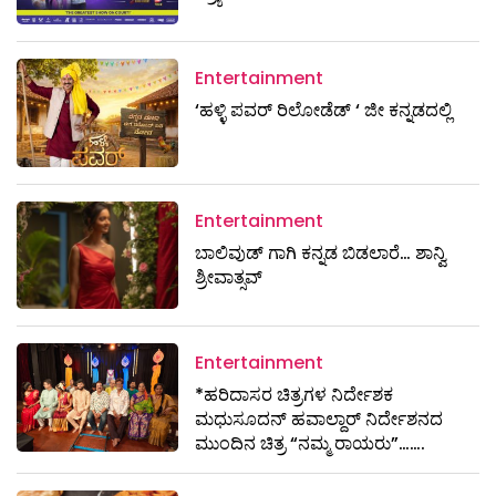
Entertainment
‘ಹಳ್ಳಿ ಪವರ್ ರಿಲೋಡೆಡ್ ‘ ಜೀ ಕನ್ನಡದಲ್ಲಿ
Entertainment
ಬಾಲಿವುಡ್ ಗಾಗಿ ಕನ್ನಡ ಬಿಡಲಾರೆ… ಶಾನ್ವಿ
ಶ್ರೀವಾತ್ಸವ್
Entertainment
*ಹರಿದಾಸರ ಚಿತ್ರಗಳ ನಿರ್ದೇಶಕ
ಮಧುಸೂದನ್ ಹವಾಲ್ದಾರ್ ನಿರ್ದೇಶನದ
ಮುಂದಿನ ಚಿತ್ರ “ನಮ್ಮ ರಾಯರು”…….