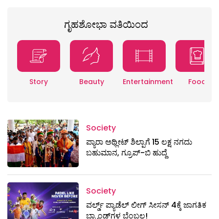
ಗೃಹಶೋಭಾ ವತಿಯಿಂದ
Story
Beauty
Entertainment
Food
Society
ಪ್ಯಾರಾ ಅಥ್ಲೀಟ್ ಶಿಲ್ಪಾಗೆ 15 ಲಕ್ಷ ನಗದು
ಬಹುಮಾನ, ಗ್ರೂಪ್-ಬಿ ಹುದ್ದೆ
Society
ವರ್ಲ್ಡ್ ಪ್ಯಾಡೆಲ್ ಲೀಗ್ ಸೀಸನ್ 4ಕ್ಕೆ ಜಾಗತಿಕ
ಬ್ರ್ಯಾಂಡ್‌ಗಳ ಬೆಂಬಲ!