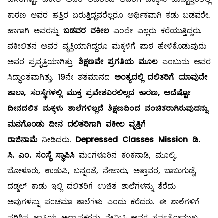
ಕಾರಣ ಅವರ ಹತ್ತಿರ ಬರುತ್ತಿದ್ದವರೆಲ್ಲರೂ ಅರ್ಥಿಕವಾಗಿ ಕಡು ಬಡವರೇ,
ಹಾಗಾಗಿ ಅವರನ್ನು
ಬಡವರ ವಕೀಲ
ಎಂದೇ ಎಲ್ಲರು ಕರೆಯುತ್ತಿದ್ದರು.
ವಕೀಲಿತನ ಅವರ ವೃತ್ತಿಯಾಗಿದ್ದರೂ ಮಕ್ಕಳಿಗೆ ಪಾಠ ಹೇಳಿಕೊಡುವುದು
ಅವರ ಪ್ರವೃತ್ತಿಯಾಗಿತ್ತು.
ಶಿಕ್ಷಣವೇ ಪ್ರಗತಿಯ ಮೂಲ
ಎಂಬುದು ಅವರ
ಸಿದ್ಧಾಂತವಾಗಿತ್ತು. 19ನೇ ಶತಮಾನದ
ಅಂತ್ಯದಲ್ಲಿ ದಲಿತರಿಗೆ ಯಾವುದೇ
ಶಾಲಾ, ಸಂಸ್ಥೆಗಳಲ್ಲಿ ಮುಕ್ತ ಪ್ರವೇಶವಿರಲಿಲ್ಲದ ಕಾರಣ, ಅದೆಷ್ಟೋ
ದೀನದಲಿತ ಮಕ್ಕಳು ಶಾಲೆಗಳಿಲ್ಲದೆ ಶಿಕ್ಷಣದಿಂದ ವಂಚಿತರಾಗಿರುವುದನ್ನು
ಮನಗೊಂಡು ದೀನ ದಲಿತರಿಗಾಗಿ ವಕೀಲ ವೃತ್ತಿಗೆ
ರಾಜಿನಾಮೆ
ನೀಡಿದರು.
Depressed Classes Mission ಡಿ.
ಸಿ. ಎಂ. ಸಂಸ್ಥೆ ಸ್ಥಾಪಿಸಿ
ಮಂಗಳೂರಿನ ಕಂಕನಾಡಿ, ಮೂಲ್ಕಿ,
ಬೋಳೂರು, ಉಡುಪಿ, ಬನ್ನಂಜೆ, ನೇಜಾರು, ಅತ್ತಾವರ, ಬಾಬುಗುಡ್ಡೆ,
ದಡ್ಡಲ್ ಕಾಡು ಇಲ್ಲಿ ದಲಿತರಿಗೆ ಉಚಿತ ಶಾಲೆಗಳನ್ನು ತೆರೆದು
ಅವುಗಳನ್ನು ಪಂಚಮಾ ಶಾಲೆಗಳು ಎಂದು ಕರೆದರು. ಈ ಶಾಲೆಗಳಿಗೆ
ಪರಿಶಿಷ್ಟ ಜಾತಿಯ ಅಧ್ಯಾಪಕರನ್ನು ನೇಮಿಸಿ ಅವರ ಸರ್ವತೋಮುಖ