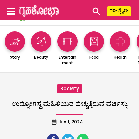
⚲
ಸಬ್ ಸ್ಕ್ರೈಬ್
Story
Beauty
Entertain
Food
Health
ment
Society
ಉದ್ಯೋಗಸ್ಥ ಮಹಿಳೆಯರ ಹೆಚ್ಚುತ್ತಿರುವ ವರ್ಚಸ್ಸು
Jun 1, 2024