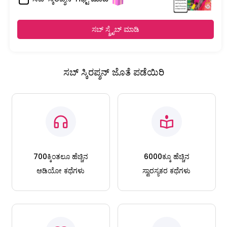
ಸಬ್ ಸ್ಕ್ರೈಬ್ ಮಾಡಿ
ಸಬ್ ಸ್ಕಿರಪ್ಶನ್ ಜೊತೆ ಪಡೆಯಿರಿ
700ಕ್ಕಿಂತಲೂ ಹೆಚ್ಚಿನ
6000ಕ್ಕೂ ಹೆಚ್ಚಿನ
ಆಡಿಯೋ ಕಥೆಗಳು
ಸ್ವಾರಸ್ಯಕರ ಕಥೆಗಳು