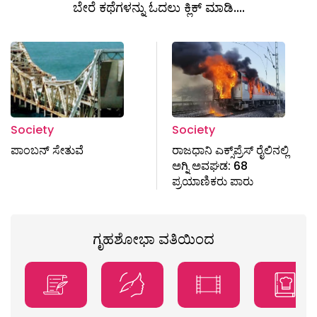
ಬೇರೆ ಕಥೆಗಳನ್ನು ಓದಲು ಕ್ಲಿಕ್ ಮಾಡಿ....
Society
Society
ಪಾಂಬನ್ ಸೇತುವೆ
ರಾಜಧಾನಿ ಎಕ್ಸ್​ಪ್ರೆಸ್​ ರೈಲಿನಲ್ಲಿ
ಅಗ್ನಿ ಅವಘಡ: 68
ಪ್ರಯಾಣಿಕರು ಪಾರು
ಗೃಹಶೋಭಾ ವತಿಯಿಂದ