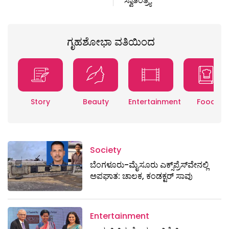
ಸ್ವಾತಂತ್ರ್ಯ
ಗೃಹಶೋಭಾ ವತಿಯಿಂದ
Story
Beauty
Entertainment
Food
Society
ಬೆಂಗಳೂರು-ಮೈಸೂರು ಎಕ್ಸ್​ಪ್ರೆಸ್‌ವೇನಲ್ಲಿ
ಅಪಘಾತ: ಚಾಲಕ, ಕಂಡಕ್ಟರ್ ಸಾವು
Entertainment