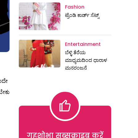
Fashion
ಟ್ರೆಂಡಿ ಕಾರ್ಡ್‌ ಸೆಟ್ಸ್
Entertainment
ಬೆಳ್ಳಿ ತೆರೆಯ
ಮಾಧ್ಯಮದಿಂದ ಧಾರಾಳ
ಮನರಂಜನೆ
ಂದೇ
ಬೇಕು
गृहशोभा सब्सक्राइब करें