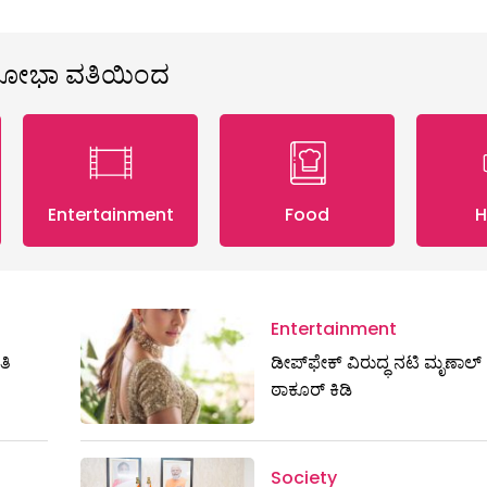
ಶೋಭಾ ವತಿಯಿಂದ
Entertainment
Food
H
Entertainment
ತಿ
ಡೀಪ್‌ಫೇಕ್ ವಿರುದ್ಧ ನಟಿ ಮೃಣಾಲ್
ಠಾಕೂರ್ ಕಿಡಿ
Society