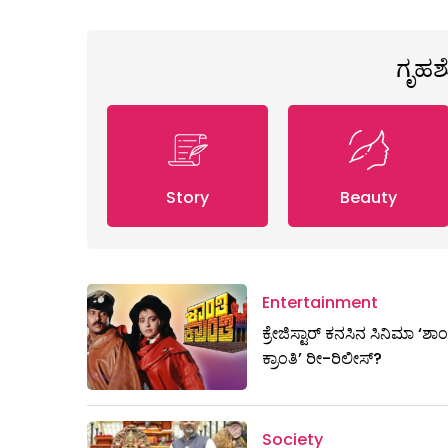
ಗೃಹ
Story
Beauty
Entertainment
ಕ್ರೇಜಿಸ್ಟಾರ್ ಕನಸಿನ ಸಿನಿಮಾ ‘ಶಾಂ
ಕ್ರಾಂತಿ’ ರೀ-ರಿಲೀಸ್?
Society