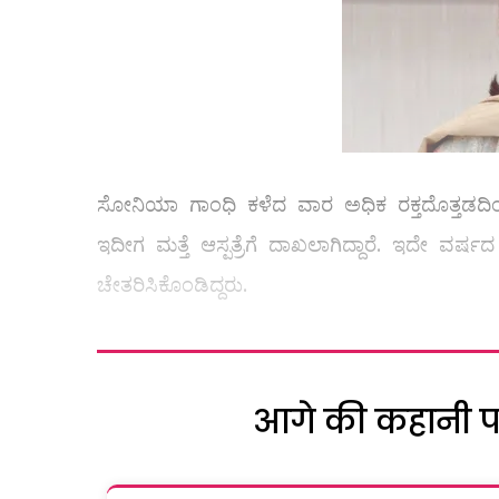
ಸೋನಿಯಾ ಗಾಂಧಿ ಕಳೆದ ವಾರ ಅಧಿಕ ರಕ್ತದೊತ್ತಡದಿಂದ ಶಿಮ
ಇದೀಗ ಮತ್ತೆ ಆಸ್ಪತ್ರೆಗೆ ದಾಖಲಾಗಿದ್ದಾರೆ. ಇದೇ ವರ್ಷದ
ಚೇತರಿಸಿಕೊಂಡಿದ್ದರು.
आगे की कहानी पढ़