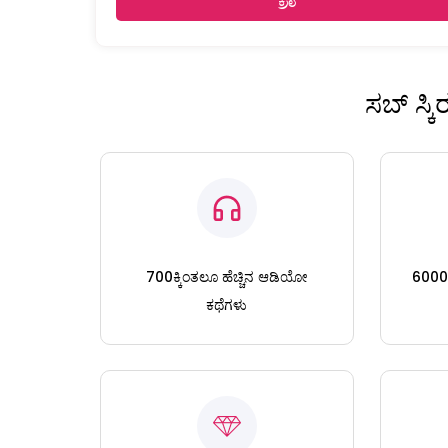
ಸಬ್ ಸ್ಕ
700ಕ್ಕಿಂತಲೂ ಹೆಚ್ಚಿನ ಆಡಿಯೋ
6000ಕ್
ಕಥೆಗಳು