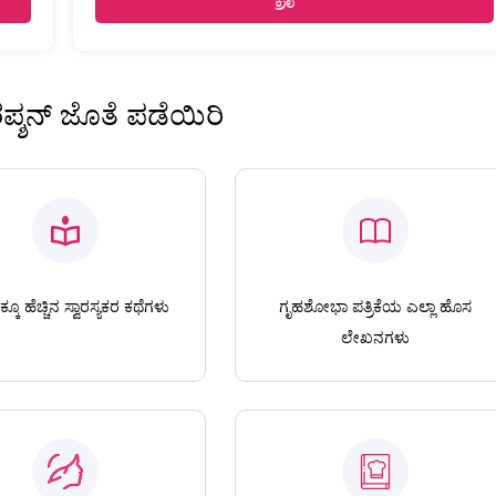
ಿರಪ್ಶನ್ ಜೊತೆ ಪಡೆಯಿರಿ
ಕೂ ಹೆಚ್ಚಿನ ಸ್ವಾರಸ್ಯಕರ ಕಥೆಗಳು
ಗೃಹಶೋಭಾ ಪತ್ರಿಕೆಯ ಎಲ್ಲಾ ಹೊಸ
ಲೇಖನಗಳು