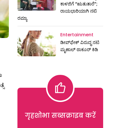
ಕಾಳಜಿಗೆ “ಋತುತಾರೆ”;
ರಾಯಭಾರಿಯಾಗಿ ನಟಿ
ರಮ್ಯಾ
Entertainment
ಡೀಪ್‌ಫೇಕ್ ವಿರುದ್ಧ ನಟಿ
ಮೃಣಾಲ್ ಠಾಕೂರ್ ಕಿಡಿ
ಾ
್ಸೆ
गृहशोभा सब्सक्राइब करें