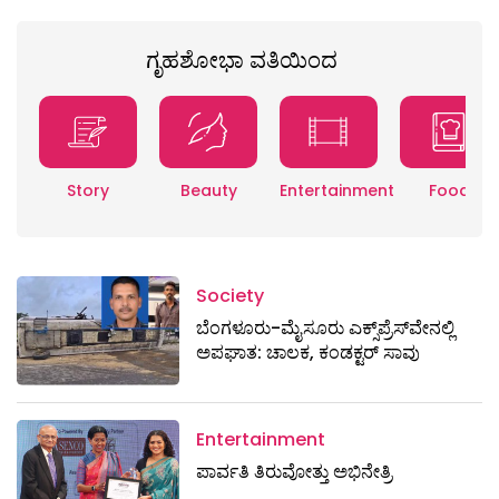
ಗೃಹಶೋಭಾ ವತಿಯಿಂದ
Story
Beauty
Entertainment
Food
Society
ಬೆಂಗಳೂರು-ಮೈಸೂರು ಎಕ್ಸ್​ಪ್ರೆಸ್‌ವೇನಲ್ಲಿ
ಅಪಘಾತ: ಚಾಲಕ, ಕಂಡಕ್ಟರ್ ಸಾವು
Entertainment
ಪಾರ್ವತಿ ತಿರುವೋತ್ತು ಅಭಿನೇತ್ರಿ