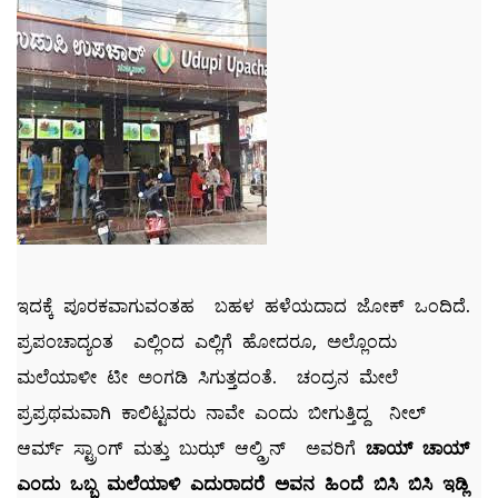
ಇದಕ್ಕೆ ಪೂರಕವಾಗುವಂತಹ ಬಹಳ ಹಳೆಯದಾದ ಜೋಕ್ ಒಂದಿದೆ.
ಪ್ರಪಂಚಾದ್ಯಂತ ಎಲ್ಲಿಂದ ಎಲ್ಲಿಗೆ ಹೋದರೂ, ಅಲ್ಲೊಂದು
ಮಲೆಯಾಳೀ ಟೀ ಅಂಗಡಿ ಸಿಗುತ್ತದಂತೆ. ಚಂದ್ರನ ಮೇಲೆ
ಪ್ರಪ್ರಥಮವಾಗಿ ಕಾಲಿಟ್ಟವರು ನಾವೇ ಎಂದು ಬೀಗುತ್ತಿದ್ದ ನೀಲ್
ಆರ್ಮ್ ಸ್ಟ್ರಾಂಗ್ ಮತ್ತು ಬುಝ್ ಆಲ್ಡ್ರಿನ್ ಅವರಿಗೆ
ಚಾಯ್ ಚಾಯ್
ಎಂದು ಒಬ್ಬ ಮಲೆಯಾಳಿ ಎದುರಾದರೆ ಅವನ ಹಿಂದೆ ಬಿಸಿ ಬಿಸಿ ಇಡ್ಲಿ