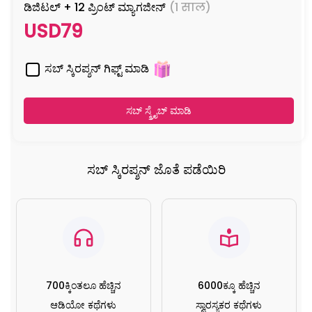
ಡಿಜಿಟಲ್ + 12 ಪ್ರಿಂಟ್ ಮ್ಯಾಗಜೀನ್
(1 साल)
USD79
ಸಬ್ ಸ್ಕಿರಪ್ಶನ್ ಗಿಫ್ಟ್ ಮಾಡಿ
ಸಬ್ ಸ್ಕ್ರೈಬ್ ಮಾಡಿ
ಸಬ್ ಸ್ಕಿರಪ್ಶನ್ ಜೊತೆ ಪಡೆಯಿರಿ
700ಕ್ಕಿಂತಲೂ ಹೆಚ್ಚಿನ
6000ಕ್ಕೂ ಹೆಚ್ಚಿನ
ಆಡಿಯೋ ಕಥೆಗಳು
ಸ್ವಾರಸ್ಯಕರ ಕಥೆಗಳು