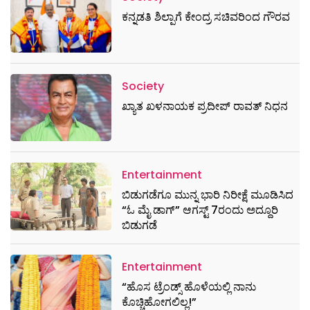
ಕನ್ನಡತಿ ಶಿಲ್ಪಾಗೆ ಕೇಂದ್ರ ಸಚಿವರಿಂದ ಗೌರವ
Society
ಖ್ಯಾತ ಖಳನಾಯಕ ಪ್ರದೀಪ್ ರಾವತ್‌ ನಿಧನ
Entertainment
ಬಿಡುಗಡೆಗೂ ಮುನ್ನ ಭಾರಿ ನಿರೀಕ್ಷೆ ಮೂಡಿಸಿದ
“ಓ ಮೈ ಡಾಗ್” ಆಗಸ್ಟ್ 7ರಂದು ಅದ್ದೂರಿ
ಬಿಡುಗಡೆ
Entertainment
“ಹೊಸ ಟ್ರೆಂಡ್ಸ್ ಹೊಳೆಯಲ್ಲಿ ನಾನು
ಕೊಚ್ಚಿಹೋಗಲಿಲ್ಲ!”