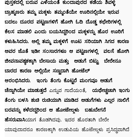
ಪುಸ್ತಕದಲ್ಲಿ ಬರುವ ಎಳೆಯಂತೆ ಕುಂದಾಪುರದ ಕಡೆಯ ಶಿವಳ್ಳಿ
ಬ್ರಾಹ್ಮಣರು ತಮ್ಮ ಮಕ್ಕಳು ತಮ್ಮಂತೆಯೇ ಊರಿನಲ್ಲಿಯೇ ಇರುವ
ಬದಲು ದೂರದ ಪಟ್ಟಣಗಳಿಗೆ ಹೋಗಿ ಓದಿ ದೊಡ್ಡ ಕಛೇರಿಗಳಲ್ಲಿ
ಕೆಲಸ ಮಾಡಲಿ ಎಂದು ಬಯಸಿದ್ದರಿಂದ ಮಕ್ಕಳನ್ನು ಹೊರ ಊರಿಗೆ
ಕಳುಹಿಸಿದರು. ಅಲ್ಲಿ ತಮ್ಮ ಮಕ್ಕಳಿಗೆ ಊಟ ಸರಿಯಾಗಿ ಸಿಗದ ಕಾರಣ
ಅವರ ಜೊತೆ ಇಡೀ ಸಂಸಾರಗಳೂ ಆ ಪಟ್ಟಣಗಳಲ್ಲಿ ವಲಸೆ ಹೋಗಿ
ಜೀವನಾವಶ್ಯಕಕ್ಕಾಗಿ ಬೇಸಾಯ ಮತ್ತು ಅಡುಗೆ ಬಿಟ್ಟು ಬೇರೇನೂ
ಬಾರದ ಕಾರಣ ಅಲ್ಲಿಯೇ ಸಣ್ಣದಾಗಿ ಹೋಟೆಲ್
ಆರಂಭಿಸಿದರು
.
ಇಂಗು ತೆಂಗು ಕೊಟ್ಟರೆ ಮಂಗವೂ ಅಡುಗೆ
ಚೆನ್ನಾಗಿಯೇ ಮಾಡುತ್ತದೆ
ಎನ್ನುವ ಗಾದೆಯಂತೆ,
ಯಥೇಚ್ಚಚಾಗಿ ಇಂಗು
ತೆಂಗು ಬಳಸಿ ಶುಚಿ ರುಚಿಯಾಗಿ ಮಾಡಿದ ಅಡುಗೆಗಳು ಎಲ್ಲರ ನಾಲಿಗೆ
ಬರವನ್ನು ಕಳೆದದ್ದರಿಂದ ಆ ಹೋಟೇಲ್ಗಳು ಬಹುಬೇಗನೆ
ಹೆಸರುವಾಸಿ
ಯಾಗ ತೊಡಗಿದವು. ಇದರ ಹೊರತಾಗಿ ಬೇರೇ
ಯಾವುದಾದರೂ ಕಾರಣಕ್ಕಾಗಿ ಉಡುಪಿಯ ಹೊಟೇಲ್ಗಳು ಪ್ರಸಿದ್ಧವಾಗಿದೆ