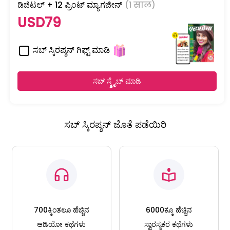
ಡಿಜಿಟಲ್ + 12 ಪ್ರಿಂಟ್ ಮ್ಯಾಗಜೀನ್
(1 साल)
USD79
ಸಬ್ ಸ್ಕಿರಪ್ಶನ್ ಗಿಫ್ಟ್ ಮಾಡಿ
ಸಬ್ ಸ್ಕ್ರೈಬ್ ಮಾಡಿ
ಸಬ್ ಸ್ಕಿರಪ್ಶನ್ ಜೊತೆ ಪಡೆಯಿರಿ
700ಕ್ಕಿಂತಲೂ ಹೆಚ್ಚಿನ
6000ಕ್ಕೂ ಹೆಚ್ಚಿನ
ಆಡಿಯೋ ಕಥೆಗಳು
ಸ್ವಾರಸ್ಯಕರ ಕಥೆಗಳು