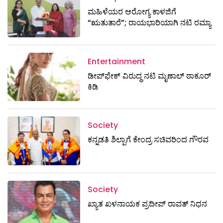
ಮಹಿಳೆಯರ ಆರೋಗ್ಯ ಕಾಳಜಿಗೆ
“ಋತುತಾರೆ”; ರಾಯಭಾರಿಯಾಗಿ ನಟಿ ರಮ್ಯಾ
Entertainment
ಡೀಪ್‌ಫೇಕ್ ವಿರುದ್ಧ ನಟಿ ಮೃಣಾಲ್ ಠಾಕೂರ್
ಕಿಡಿ
Society
ಕನ್ನಡತಿ ಶಿಲ್ಪಾಗೆ ಕೇಂದ್ರ ಸಚಿವರಿಂದ ಗೌರವ
Society
ಖ್ಯಾತ ಖಳನಾಯಕ ಪ್ರದೀಪ್ ರಾವತ್‌ ನಿಧನ