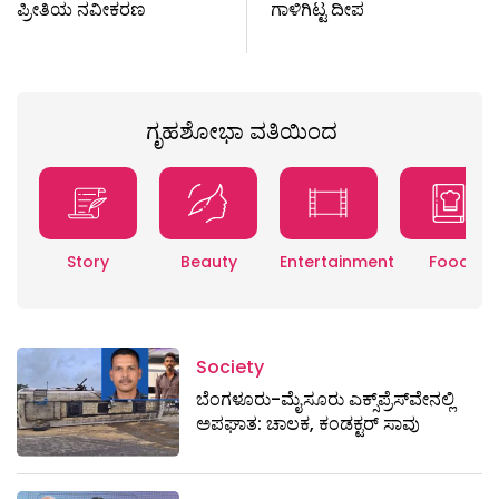
ಪ್ರೀತಿಯ ನವೀಕರಣ
ಗಾಳಿಗಿಟ್ಟ ದೀಪ
ಗೃಹಶೋಭಾ ವತಿಯಿಂದ
Story
Beauty
Entertainment
Food
Society
ಬೆಂಗಳೂರು-ಮೈಸೂರು ಎಕ್ಸ್​ಪ್ರೆಸ್‌ವೇನಲ್ಲಿ
ಅಪಘಾತ: ಚಾಲಕ, ಕಂಡಕ್ಟರ್ ಸಾವು