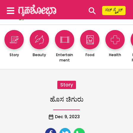
⚲
ಸಬ್ ಸ್ಕ್ರೈಬ್
Story
Beauty
Entertain
Food
Health
ment
Story
ಹೊಸ ಚಿಗುರು
Dec 9, 2023