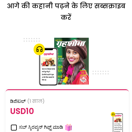
आगे की कहानी पढ़ने के लिए सब्सक्राइब
करें
ಡಿಜಿಟಲ್
(1 साल)
USD10
ಸಬ್ ಸ್ಕಿರಪ್ಶನ್ ಗಿಫ್ಟ್ ಮಾಡಿ