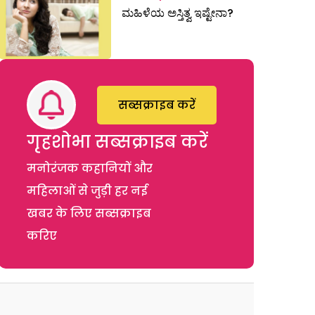
ಮಹಿಳೆಯ ಅಸ್ತಿತ್ವ ಇಷ್ಟೇನಾ?
सब्सक्राइब करें
गृहशोभा सब्सक्राइब करें
मनोरंजक कहानियों और
महिलाओं से जुड़ी हर नई
खबर के लिए सब्सक्राइब
करिए