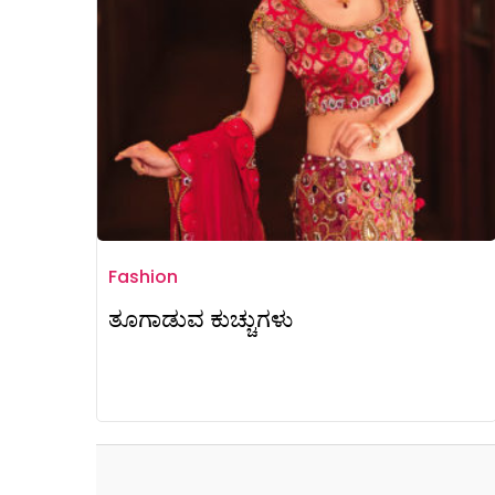
Fashion
ತೂಗಾಡುವ ಕುಚ್ಚುಗಳು