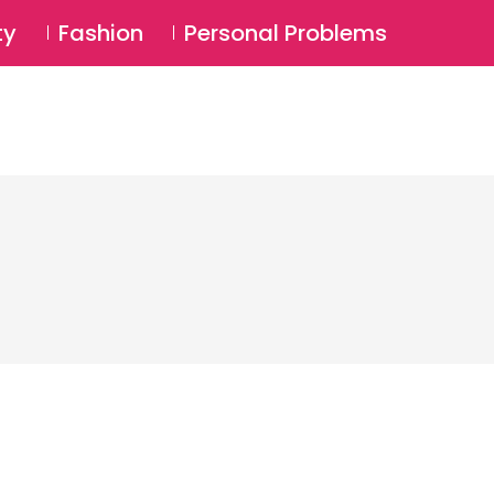
⚲
BSCRIBE
Login
ty
Fashion
Personal Problems
⚲