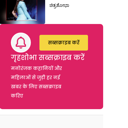
ಚಿತ್ರಶೋಭಾ
सब्सक्राइब करें
गृहशोभा सब्सक्राइब करें
मनोरंजक कहानियों और
महिलाओं से जुड़ी हर नई
खबर के लिए सब्सक्राइब
करिए