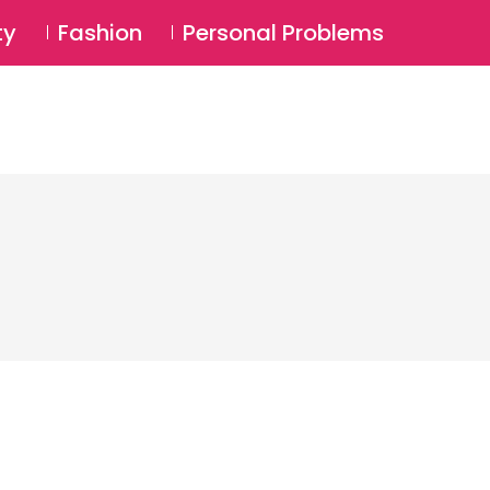
⚲
BSCRIBE
Login
ty
Fashion
Personal Problems
⚲