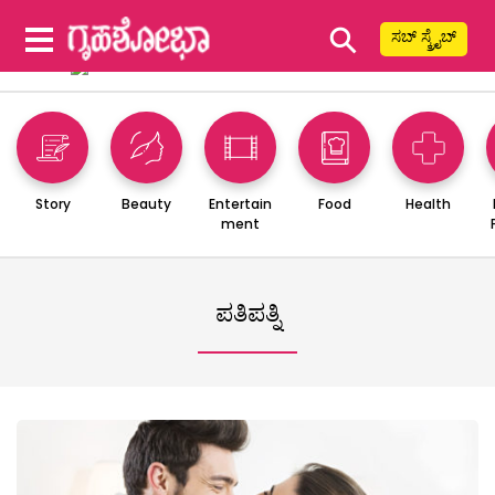
⚲
ಸಬ್ ಸ್ಕ್ರೈಬ್
Story
Beauty
Entertain
Food
Health
ment
ಪತಿಪತ್ನಿ