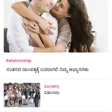
Relationship
ಸಂತಸದ ದಾಂಪತ್ಯಕ್ಕೆ ಬದಲಾಗಲಿ ನಿಮ್ಮ ಅಭ್ಯಾಸಗಳು
Society
ವಿಹಂಗಮ