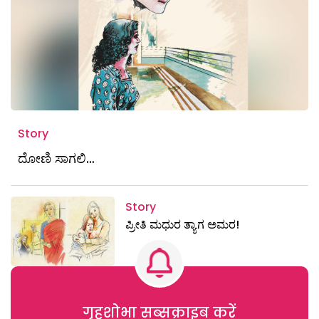
Story
ದೋಣಿ ಸಾಗಲಿ…
Story
ಪ್ರೀತಿ ಮಧುರ ತ್ಯಾಗ ಅಮರ!
गृहशोभा सब्सक्राइब करें