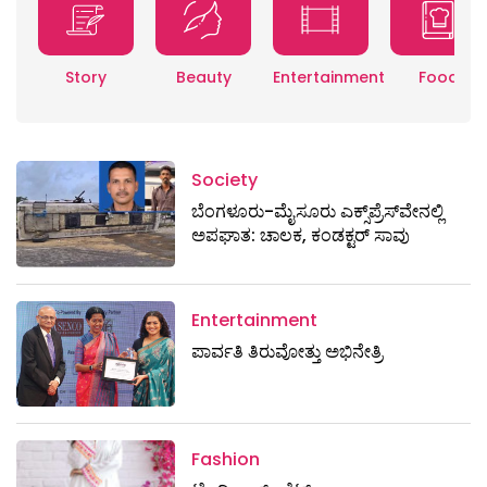
Story
Beauty
Entertainment
Food
Society
ಬೆಂಗಳೂರು-ಮೈಸೂರು ಎಕ್ಸ್​ಪ್ರೆಸ್‌ವೇನಲ್ಲಿ
ಅಪಘಾತ: ಚಾಲಕ, ಕಂಡಕ್ಟರ್ ಸಾವು
Entertainment
ಪಾರ್ವತಿ ತಿರುವೋತ್ತು ಅಭಿನೇತ್ರಿ
Fashion