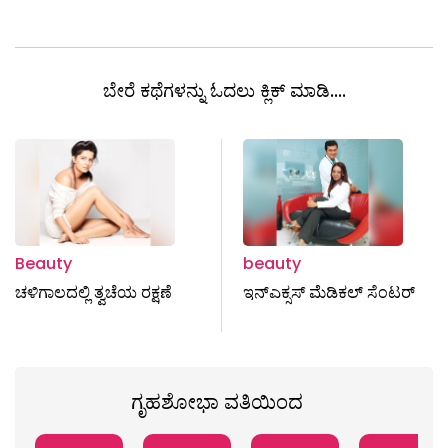
ಬೇರೆ ಕಥೆಗಳನ್ನು ಓದಲು ಕ್ಲಿಕ್ ಮಾಡಿ....
Beauty
beauty
ಚಳಿಗಾಲದಲ್ಲಿ ತ್ವಚೆಯ ರಕ್ಷಣೆ
ಇನ್ಎಕ್ಸಸ್ ಮೆಡಿಕಲ್ ಸೆಂಟರ್
ಗೃಹಶೋಭಾ ವತಿಯಿಂದ