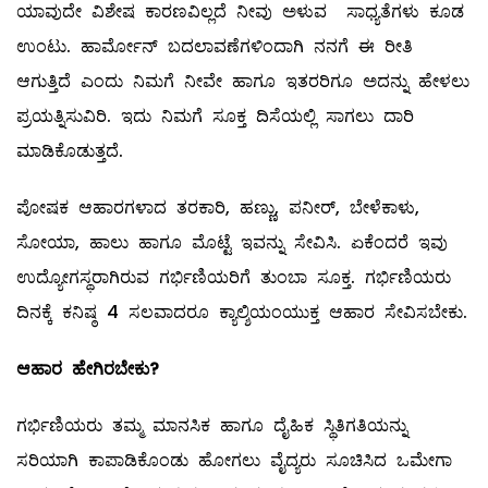
ಯಾವುದೇ ವಿಶೇಷ ಕಾರಣವಿಲ್ಲದೆ ನೀವು ಅಳುವ ಸಾಧ್ಯತೆಗಳು ಕೂಡ
ಉಂಟು. ಹಾರ್ಮೋನ್‌ ಬದಲಾವಣೆಗಳಿಂದಾಗಿ ನನಗೆ ಈ ರೀತಿ
ಆಗುತ್ತಿದೆ ಎಂದು ನಿಮಗೆ ನೀವೇ ಹಾಗೂ ಇತರರಿಗೂ ಅದನ್ನು ಹೇಳಲು
ಪ್ರಯತ್ನಿಸುವಿರಿ. ಇದು ನಿಮಗೆ ಸೂಕ್ತ ದಿಸೆಯಲ್ಲಿ ಸಾಗಲು ದಾರಿ
ಮಾಡಿಕೊಡುತ್ತದೆ.
ಪೋಷಕ ಆಹಾರಗಳಾದ ತರಕಾರಿ, ಹಣ್ಣು, ಪನೀರ್‌, ಬೇಳೆಕಾಳು,
ಸೋಯಾ, ಹಾಲು ಹಾಗೂ ಮೊಟ್ಟೆ ಇವನ್ನು ಸೇವಿಸಿ. ಏಕೆಂದರೆ ಇವು
ಉದ್ಯೋಗಸ್ಥರಾಗಿರುವ ಗರ್ಭಿಣಿಯರಿಗೆ ತುಂಬಾ ಸೂಕ್ತ. ಗರ್ಭಿಣಿಯರು
ದಿನಕ್ಕೆ ಕನಿಷ್ಠ 4 ಸಲವಾದರೂ ಕ್ಯಾಲ್ಶಿಯಂಯುಕ್ತ ಆಹಾರ ಸೇವಿಸಬೇಕು.
ಆಹಾರ ಹೇಗಿರಬೇಕು
?
ಗರ್ಭಿಣಿಯರು ತಮ್ಮ ಮಾನಸಿಕ ಹಾಗೂ ದೈಹಿಕ ಸ್ಥಿತಿಗತಿಯನ್ನು
ಸರಿಯಾಗಿ ಕಾಪಾಡಿಕೊಂಡು ಹೋಗಲು ವೈದ್ಯರು ಸೂಚಿಸಿದ ಒಮೇಗಾ