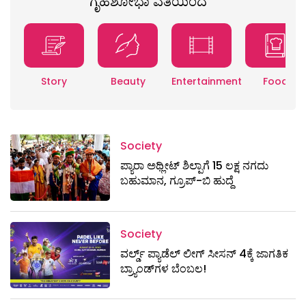
ಗೃಹಶೋಭಾ ವತಿಯಿಂದ
Story
Beauty
Entertainment
Food
Society
ಪ್ಯಾರಾ ಅಥ್ಲೀಟ್ ಶಿಲ್ಪಾಗೆ 15 ಲಕ್ಷ ನಗದು
ಬಹುಮಾನ, ಗ್ರೂಪ್-ಬಿ ಹುದ್ದೆ
Society
ವರ್ಲ್ಡ್ ಪ್ಯಾಡೆಲ್ ಲೀಗ್ ಸೀಸನ್ 4ಕ್ಕೆ ಜಾಗತಿಕ
ಬ್ರ್ಯಾಂಡ್‌ಗಳ ಬೆಂಬಲ!