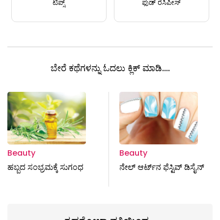
ಟಿಪ್ಸ್
ಫುಡ್ ರೆಸಿಪೀಸ್
ಬೇರೆ ಕಥೆಗಳನ್ನು ಓದಲು ಕ್ಲಿಕ್ ಮಾಡಿ....
Beauty
Beauty
ಹಬ್ಬದ ಸಂಭ್ರಮಕ್ಕೆ ಸುಗಂಧ
ನೇ‌ಲ್ ಆರ್ಟ್‌ನ ಫೆಸ್ಟಿವ್‌ ಡಿಸೈನ್‌