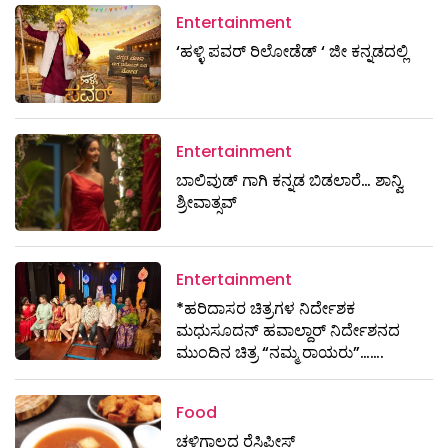
Entertainment
‘ಹಳ್ಳಿ ಪವರ್ ರಿಲೋಡೆಡ್ ‘ ಜೀ ಕನ್ನಡದಲ್ಲಿ
Entertainment
ಬಾಲಿವುಡ್ ಗಾಗಿ ಕನ್ನಡ ಬಿಡಲಾರೆ… ಶಾನ್ವಿ
ಶ್ರೀವಾತ್ಸವ್
Entertainment
*ಹರಿದಾಸರ ಚಿತ್ರಗಳ ನಿರ್ದೇಶಕ
ಮಧುಸೂದನ್ ಹವಾಲ್ದಾರ್ ನಿರ್ದೇಶನದ
ಮುಂದಿನ ಚಿತ್ರ “ನಮ್ಮ ರಾಯರು”…….
Food
ಚಳಿಗಾಲದ ರೆಸಿಪೀಸ್