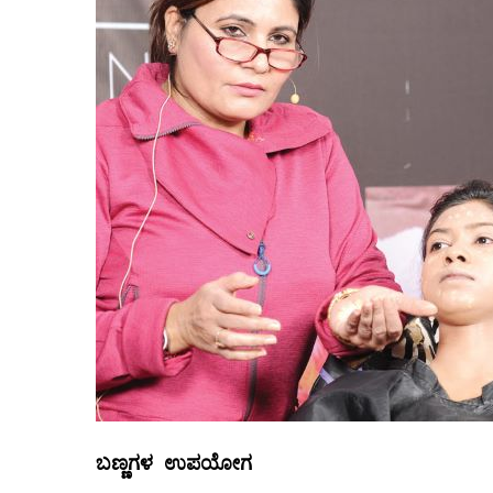
ಬಣ್ಣಗಳ
ಉಪಯೋಗ