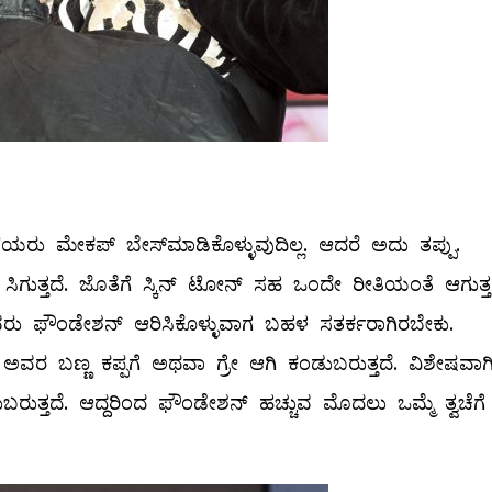
ು ಮೇಕಪ್‌ ಬೇಸ್‌ಮಾಡಿಕೊಳ್ಳುವುದಿಲ್ಲ. ಆದರೆ ಅದು ತಪ್ಪು.
ಿಗುತ್ತದೆ. ಜೊತೆಗೆ ಸ್ಕಿನ್‌ ಟೋನ್‌ ಸಹ ಒಂದೇ ರೀತಿಯಂತೆ ಆಗುತ್ತದ
ರು ಫೌಂಡೇಶನ್‌ ಆರಿಸಿಕೊಳ್ಳುವಾಗ ಬಹಳ ಸತರ್ಕರಾಗಿರಬೇಕು.
ವರ ಬಣ್ಣ ಕಪ್ಪಗೆ ಅಥವಾ ಗ್ರೇ ಆಗಿ ಕಂಡುಬರುತ್ತದೆ. ವಿಶೇಷವಾಗ
ುಬರುತ್ತದೆ. ಆದ್ದರಿಂದ ಫೌಂಡೇಶನ್‌ ಹಚ್ಚುವ ಮೊದಲು ಒಮ್ಮೆ ತ್ವಚೆಗೆ