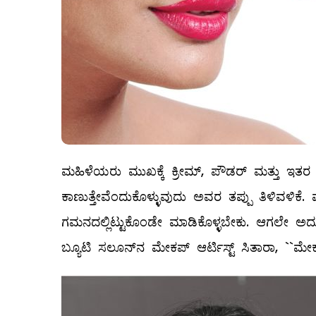
ಮಹಿಳೆಯರು ಮುಖಕ್ಕೆ ಕ್ರೀಮ್, ಪೌಡರ್‌ ಮತ್ತು ಇತರ ಕಾ
ಕಾಣುತ್ತೇವೆಂದುಕೊಳ್ಳುವುದು ಅವರ ತಪ್ಪು ತಿಳಿವಳಿಕೆ
ಗಮನದಲ್ಲಿಟ್ಟುಕೊಂಡೇ ಮಾಡಿಕೊಳ್ಳಬೇಕು. ಆಗಲೇ ಅದು
ಬ್ಯೂಟಿ ಸಲೂನ್‌ನ ಮೇಕಪ್‌ ಆರ್ಟಿಸ್ಟ್ ಸಿತಾರಾ, ``ಮೇ