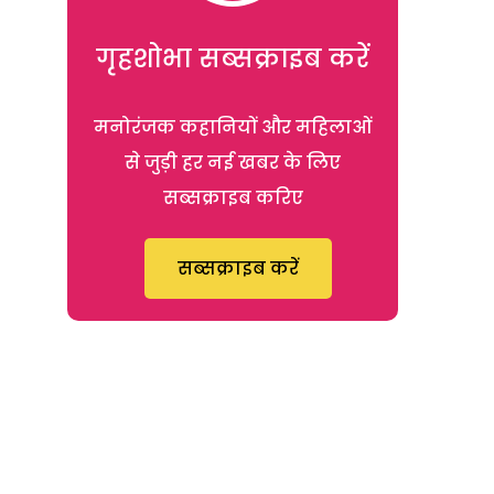
गृहशोभा सब्सक्राइब करें
मनोरंजक कहानियों और महिलाओं
से जुड़ी हर नई खबर के लिए
सब्सक्राइब करिए
सब्सक्राइब करें