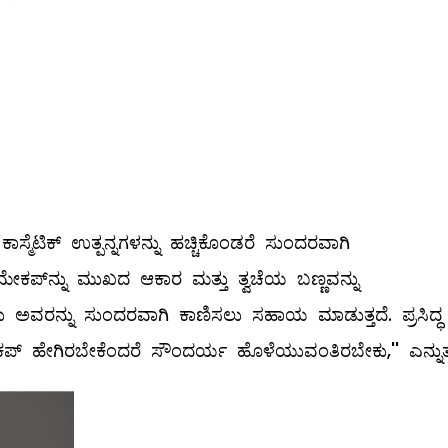
ಸ್ಮೆಟಿಕ್‌ ಉತ್ಪನ್ನಗಳನ್ನು ಹಚ್ಚಿಕೊಂಡರೆ ಸುಂದರವಾಗಿ
. ಮೇಕಪ್‌ನ್ನು ಮುಖದ ಆಕಾರ ಮತ್ತು ತ್ವಚೆಯ ಬಣ್ಣವನ್ನು
 ಅವರನ್ನು ಸುಂದರವಾಗಿ ಕಾಣಿಸಲು ಸಹಾಯ ಮಾಡುತ್ತದೆ. ಪ್ರಸಿದ್ಧ
ಕಪ್‌ ಹೇಗಿರಬೇಕೆಂದರೆ ಸೌಂದರ್ಯ ಹೊಳೆಯುವಂತಿರಬೇಕು,'' ಎನ್ನುತ್ತ