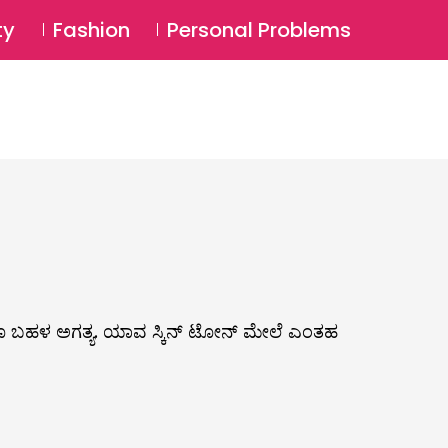
⚲
BSCRIBE
Login
ty
Fashion
Personal Problems
⚲
ವುದೂ ಬಹಳ ಅಗತ್ಯ. ಯಾವ ಸ್ಕಿನ್ ಟೋನ್ ಮೇಲೆ ಎಂತಹ