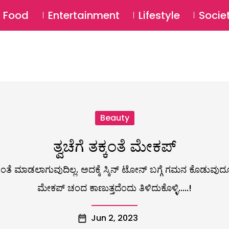
SU
Food
Entertainment
Lifestyle
Socie
Beauty
ತ್ವಚೆಗೆ ತಕ್ಕಂತೆ ಮೇಕಪ್
ಂತೆ ಮಾಡಲಾಗುವುದಿಲ್ಲ. ಅದಕ್ಕೆ ಸ್ಕಿನ್ ಟೋನ್ ಬಗ್ಗೆ ಗಮನ ಕೊಡು
ಮೇಕಪ್ ಚಂದ ಕಾಣುತ್ತದೆಂದು ತಿಳಿದುಕೊಳ್ಳಿ.....!
Jun 2, 2023