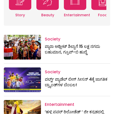
Story
Beauty
Entertainment
Food
Society
ಪ್ಯಾರಾ ಅಥ್ಲೀಟ್ ಶಿಲ್ಪಾಗೆ 15 ಲಕ್ಷ ನಗದು
ಬಹುಮಾನ, ಗ್ರೂಪ್-ಬಿ ಹುದ್ದೆ
Society
ವರ್ಲ್ಡ್ ಪ್ಯಾಡೆಲ್ ಲೀಗ್ ಸೀಸನ್ 4ಕ್ಕೆ ಜಾಗತಿಕ
ಬ್ರ್ಯಾಂಡ್‌ಗಳ ಬೆಂಬಲ!
Entertainment
‘ಹಳ್ಳಿ ಪವರ್ ರಿಲೋಡೆಡ್ ‘ ಜೀ ಕನ್ನಡದಲ್ಲಿ