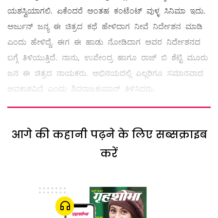
ಯಶಸ್ವಿಯಾಗಲಿ. ಏಕೆಂದರೆ ಅಂತಹ ಕಂಟೆಂಟ್ ವುಳ್ಳ ಸಿನಿಮಾ ಇದು.
ಅರ್ಜುನ್ ಜನ್ಯ ಈ ಚಿತ್ರದ ಕಥೆ ಹೇಳಿದಾಗ ನೀವೆ ನಿರ್ದೇಶನ ಮಾಡಿ
ಎಂದು ಹೇಳಿದ್ದೆ. ಈಗ ಈ ಹಾಡು ನೋಡಿದಾಗ ಅವರ ನಿರ್ದೇಶನದ
ಬಗ್ಗೆ ತಿಳಿಯುತ್ತಿದೆ. ನಾನು, ಉಪೇಂದ್ರ ಹಾಗೂ ರಾಜ್ ಬಿ ಶೆಟ್ಟಿ ಮೂರು
ಜನ ಈ ಚಿತ್ರದ ನಾಯಕರು. ಅಭಿನಯದಲ್ಲಿ ಎಲ್ಲರಿಗೂ ಸಮಾನವಾದ
ಅವಕಾಶವಿದೆ ಎಂದು ಶಿವರಾಜಕುಮಾರ್ ತಿಳಿಸಿದರು.
आगे की कहानी पढ़ने के लिए सब्सक्राइब
करें