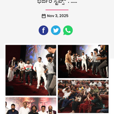
ಭರ್ಜರಿ ಸ್ಟೆಪ್ಸ್* . …..
Nov 3, 2025