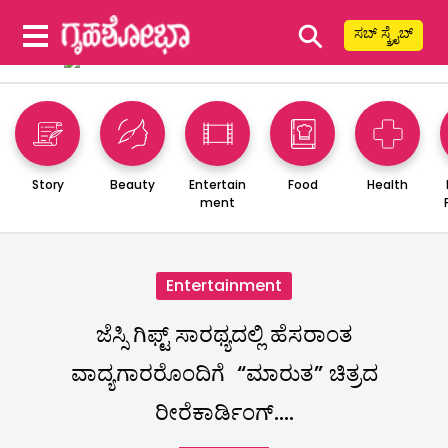
⚲
ಸಬ್ ಸ್ಕ್ರೈಬ್
Story
Beauty
Entertain
Food
Health
ment
Entertainment
ಜೆಸ್ಸಿ ಗಿಫ್ಟ್ ಸಾರಥ್ಯದಲ್ಲಿ ಹೆಸರಾಂತ
ವಾದ್ಯಗಾರರೊಂದಿಗೆ “ಮಾರುತ” ಚಿತ್ರದ
ರೀರೆಕಾರ್ಡಿಂಗ್….