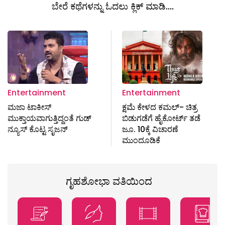
ಬೇರೆ ಕಥೆಗಳನ್ನು ಓದಲು ಕ್ಲಿಕ್ ಮಾಡಿ....
Entertainment
Entertainment
ಮಜಾ ಟಾಕೀಸ್​
ಕ್ಷಮೆ ಕೇಳದ ಕಮಲ್​​- ಚಿತ್ರ
ಮುಕ್ತಾಯವಾಗುತ್ತಿದ್ದಂತೆ ಗುಡ್
ಬಿಡುಗಡೆಗೆ ಹೈಕೋರ್ಟ್ ತಡೆ
ನ್ಯೂಸ್ ಕೊಟ್ಟ ಸೃಜನ್
ಜೂ. 10ಕ್ಕೆ ವಿಚಾರಣೆ
ಮುಂದೂಡಿಕೆ
ಗೃಹಶೋಭಾ ವತಿಯಿಂದ