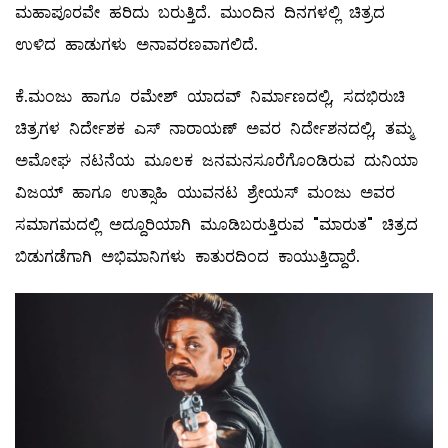
ಮಹಾಪೂರವೇ ಹರಿದು ಬರುತ್ತಿದೆ. ಮುಂದಿನ ದಿನಗಳಲ್ಲಿ ಚಿತ್ರದ
ಉಳಿದ ಹಾಡುಗಳು ಅನಾವರಣವಾಗಲಿದೆ.
ಕೆ.ಮಂಜು ಹಾಗೂ ರಮೇಶ್ ಯಾದವ್ ನಿರ್ಮಾಣದಲ್ಲಿ, ಸದಭಿರುಚಿ
ಚಿತ್ರಗಳ ನಿರ್ದೇಶಕ ಎಸ್ ನಾರಾಯಣ್ ಅವರ ನಿರ್ದೇಶನದಲ್ಲಿ, ತಮ್ಮ
ಅಮೋಘ ನಟನೆಯ ಮೂಲಕ ಜನಮನಸೂರೆಗೊಂಡಿರುವ ದುನಿಯಾ
ವಿಜಯ್ ಹಾಗೂ ಉತ್ಸಾಹಿ ಯುವನಟ ಶ್ರೇಯಸ್ ಮಂಜು ಅವರ
ಸಮಾಗಮದಲ್ಲಿ ಅದ್ದೂರಿಯಾಗಿ ಮೂಡಿಬರುತ್ತಿರುವ "ಮಾರುತ" ಚಿತ್ರದ
ಬಿಡುಗಡೆಗಾಗಿ ಅಭಿಮಾನಿಗಳು ಕಾತುರದಿಂದ ಕಾಯುತ್ತಿದ್ದಾರೆ.