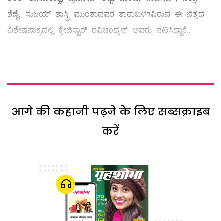
ಶೆಣೈ, ಸುಜಯ್ ಶಾಸ್ತ್ರಿ ಮುಂತಾದವರ ತಾರಾಬಳಗವಿರುವ ಈ ಚಿತ್ರದ
ವಿಶೇಷಪಾತ್ರದಲ್ಲಿ ಕ್ರೇಜಿಸ್ಟಾರ್ ರವಿಚಂದ್ರನ್ ಅವರು ನಟಿಸಿದ್ದಾರೆ..
आगे की कहानी पढ़ने के लिए सब्सक्राइब
करें