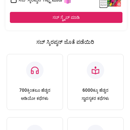
ಸಬ್ ಸ್ಕ್ರೈಬ್ ಮಾಡಿ
ಸಬ್ ಸ್ಕಿರಪ್ಶನ್ ಜೊತೆ ಪಡೆಯಿರಿ
700ಕ್ಕಿಂತಲೂ ಹೆಚ್ಚಿನ
6000ಕ್ಕೂ ಹೆಚ್ಚಿನ
ಆಡಿಯೋ ಕಥೆಗಳು
ಸ್ವಾರಸ್ಯಕರ ಕಥೆಗಳು