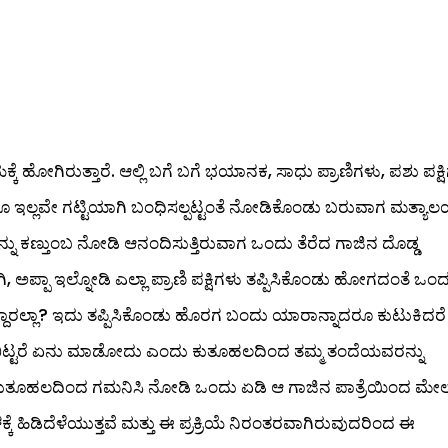
್ಕೆ ಹೋಗಿರುತ್ತಾರೆ. ಆಲ್ಲಿ ಬಗೆ ಬಗೆ ಭಯಾನಕ, ಸಾಧು ಪ್ರಾಣಿಗಳು, ಪಶು ಪಕ್ಷ
ಗೂ ಇಲ್ಲವೇ ಗಟ್ಟಿಯಾಗಿ ಬಂಧಿಸಲ್ಪಟ್ಟಂತೆ ನೋಡಿಕೊಂಡು ಬರುವಾಗ ಮತ್ಯ
ನು ಕಣ್ತುಂಬ ನೋಡಿ ಆನಂದಿಸುತ್ತಿರುವಾಗ ಒಂದು ತೆರೆದ ಗಾಜಿನ ದೊಡ್ಡ
ಅಪ್ಪಾ ಇಲ್ನೋಡಿ ಎಲ್ಲಾ ಪ್ರಾಣಿ ಪಕ್ಷಿಗಳು ತಪ್ಪಿಸಿಕೊಂಡು ಹೋಗದಂತೆ ಒಂದಲ
ದಿಟ್ಟಿದ್ದಾರಲ್ಲಾ? ಇದು ತಪ್ಪಿಸಿಕೊಂಡು ಹೊರಗ ಬಂದು ಯಾರಾನ್ನಾದರೂ ಕುಟುಕಿದರೆ
ಬಿಟ್ಟರೆ ಏನು ಮಾಡೋದು ಎಂದು ಕುತೂಹಲದಿಂದ ತಮ್ಮ ತಂದೆಯವರನ್ನು
್ಪಲ್ಪ ಕುತೂಹಲದಿಂದ ಗಮನಿಸಿ ನೋಡಿ ಒಂದು ಏಡಿ ಆ ಗಾಜಿನ ಪಾತ್ರೆಯಿಂದ ಮೇಲ
್ಕೆ ಹಿಡಿದೆಳೆಯುತ್ತವೆ ಮತ್ತು ಈ ಪ್ರಕ್ರಿಯೆ ನಿರಂತರವಾಗಿರುವುದರಿಂದ ಈ