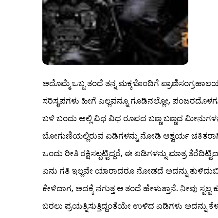
ಅದೊಮ್ಮೆ ಒಬ್ಬ ತಂದೆ ತನ್ನ ಮಕ್ಕಳೊಂದಿಗೆ ಪ್ರಾಣಿಸಂಗ್ರಹಾಲಯಕ
ಸರಿಸೃಪಗಳು ಹೀಗೆ ಎಲ್ಲವನ್ನೂ ಗೂಡಿನಲ್ಲೋ‍, ಪಂಜರದೊಳ
ಬಳಿ ಬಂದು ಅಲ್ಲಿ ವಿಧ ವಿಧ ರೂಪದ ಬಣ್ಣ ಬಣ್ಣದ ಮೀನುಗಳನ್
ಬೋಗುಣಿಯಲ್ಲಿರುವ ಏಡಿಗಳನ್ನು ನೋಡಿ ಆಶ್ವರ್ಯ ಚಕಿತರಾಗಿ, 
ಒಂದು ರೀತಿ ರಕ್ಷಿಸಲ್ಪಟ್ಟಿದ್ದರೆ, ಈ ಏಡಿಗಳನ್ನು ಮಾತ್ರ ತೆರೆ
ಏನು ಗತಿ ಇಲ್ಲವೇ ಯಾರಾದರೂ ನೋಡದೆ ಅದನ್ನು ತುಳಿದು
ಕೇಳಿದಾಗ, ಅದಕ್ಕೆ ನಗುತ್ತ ಆ ತಂದೆ ಹೇಳುತ್ತಾನೆ. ನೀವು ಸ
ಬರಲು ಪ್ರಯತ್ನಿಸುತ್ತಿದ್ದಂತೆಯೇ ಉಳಿದ ಏಡಿಗಳು ಅದನ್ನು ಕೆಳಕ