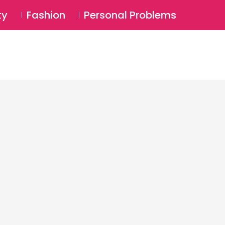
⚲
BSCRIBE
Login
ty
Fashion
Personal Problems
⚲