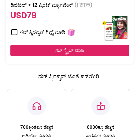
ಡಿಜಿಟಲ್ + 12 ಪ್ರಿಂಟ್ ಮ್ಯಾಗಜೀನ್
(1 साल)
USD79
ಸಬ್ ಸ್ಕಿರಪ್ಶನ್ ಗಿಫ್ಟ್ ಮಾಡಿ
ಸಬ್ ಸ್ಕ್ರೈಬ್ ಮಾಡಿ
ಸಬ್ ಸ್ಕಿರಪ್ಶನ್ ಜೊತೆ ಪಡೆಯಿರಿ
700ಕ್ಕಿಂತಲೂ ಹೆಚ್ಚಿನ
6000ಕ್ಕೂ ಹೆಚ್ಚಿನ
ಆಡಿಯೋ ಕಥೆಗಳು
ಸ್ವಾರಸ್ಯಕರ ಕಥೆಗಳು