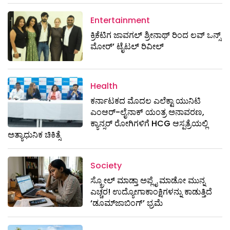
Entertainment
ಕ್ರಿಕೆಟಿಗ ಜಾವಗಲ್ ಶ್ರೀನಾಥ್ ರಿಂದ ಲವ್ ಒನ್ಸ್
ಮೋರ್’ ಟೈಟಲ್ ರಿವೀಲ್
Health
ಕರ್ನಾಟಕದ ಮೊದಲ ಎಲೆಕ್ಟಾ ಯುನಿಟಿ
ಎಂಆರ್-ಲೈನಾಕ್ ಯಂತ್ರ ಅನಾವರಣ,
ಕ್ಯಾನ್ಸರ್ ರೋಗಿಗಳಿಗೆ HCG ಆಸ್ಪತ್ರೆಯಲ್ಲಿ
ಅತ್ಯಾಧುನಿಕ ಚಿಕಿತ್ಸೆ
Society
ಸ್ಕ್ರೋಲ್ ಮಾಡ್ತಾ ಅಪ್ಲೈ ಮಾಡೋ ಮುನ್ನ
ಎಚ್ಚರ! ಉದ್ಯೋಗಾಕಾಂಕ್ಷಿಗಳನ್ನು ಕಾಡುತ್ತಿದೆ
‘ಡೂಮ್‌ಜಾಬಿಂಗ್’ ಭ್ರಮೆ