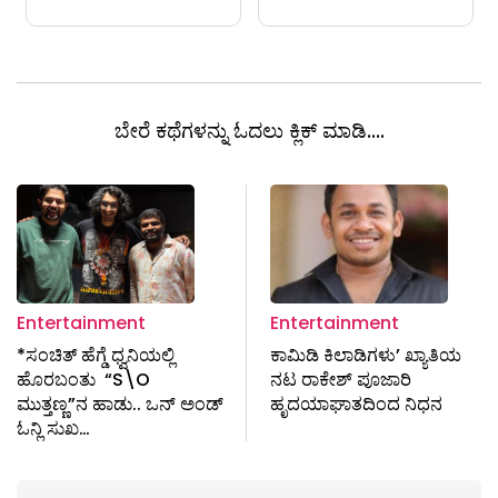
ಬೇರೆ ಕಥೆಗಳನ್ನು ಓದಲು ಕ್ಲಿಕ್ ಮಾಡಿ....
Entertainment
Entertainment
*ಸಂಚಿತ್ ಹೆಗ್ಡೆ ಧ್ವನಿಯಲ್ಲಿ
ಕಾಮಿಡಿ ಕಿಲಾಡಿಗಳು’ ಖ್ಯಾತಿಯ
ಹೊರಬಂತು “S\O
ನಟ ರಾಕೇಶ್ ಪೂಜಾರಿ
ಮುತ್ತಣ್ಣ”ನ ಹಾಡು.. ಒನ್ ಅಂಡ್
ಹೃದಯಾಘಾತದಿಂದ ನಿಧನ
ಓನ್ಲಿ ಸುಖ…