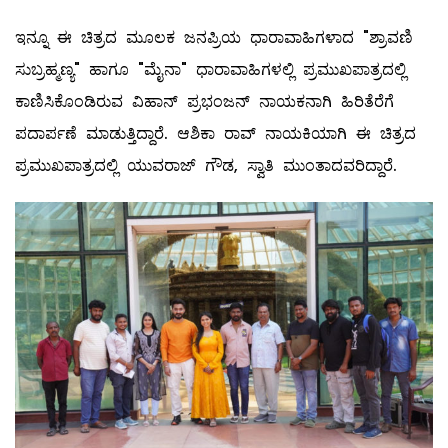
ಇನ್ನೂ ಈ ಚಿತ್ರದ ಮೂಲಕ ಜನಪ್ರಿಯ ಧಾರಾವಾಹಿಗಳಾದ "ಶ್ರಾವಣಿ
ಸುಬ್ರಹ್ಮಣ್ಯ" ಹಾಗೂ "ಮೈನಾ" ಧಾರಾವಾಹಿಗಳಲ್ಲಿ ಪ್ರಮುಖಪಾತ್ರದಲ್ಲಿ
ಕಾಣಿಸಿಕೊಂಡಿರುವ ವಿಹಾನ್ ಪ್ರಭಂಜನ್ ನಾಯಕನಾಗಿ ಹಿರಿತೆರೆಗೆ
ಪದಾರ್ಪಣೆ ಮಾಡುತ್ತಿದ್ದಾರೆ. ಆಶಿಕಾ ರಾವ್ ನಾಯಕಿಯಾಗಿ ಈ ಚಿತ್ರದ
ಪ್ರಮುಖಪಾತ್ರದಲ್ಲಿ ಯುವರಾಜ್ ಗೌಡ, ಸ್ವಾತಿ ಮುಂತಾದವರಿದ್ದಾರೆ.