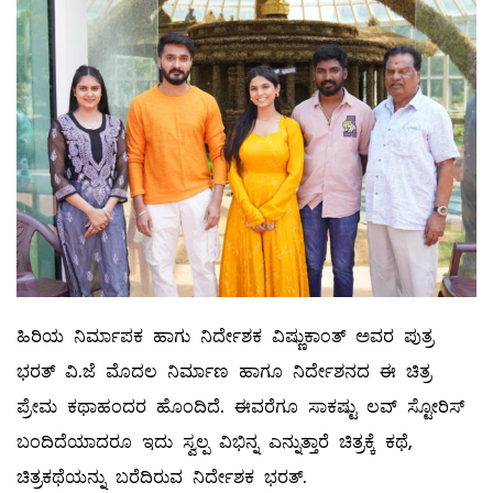
ಹಿರಿಯ ನಿರ್ಮಾಪಕ ಹಾಗು ನಿರ್ದೇಶಕ ವಿಷ್ಣುಕಾಂತ್ ಅವರ ಪುತ್ರ
ಭರತ್ ವಿ.ಜೆ‌ ಮೊದಲ ನಿರ್ಮಾಣ ಹಾಗೂ ನಿರ್ದೇಶನದ ಈ ಚಿತ್ರ
ಪ್ರೇಮ ಕಥಾಹಂದರ ಹೊಂದಿದೆ. ಈವರೆಗೂ ಸಾಕಷ್ಟು ಲವ್ ಸ್ಟೋರಿಸ್
ಬಂದಿದೆಯಾದರೂ ಇದು ಸ್ವಲ್ಪ ವಿಭಿನ್ನ ಎನ್ನುತ್ತಾರೆ ಚಿತ್ರಕ್ಕೆ ಕಥೆ,
ಚಿತ್ರಕಥೆಯನ್ನು ಬರೆದಿರುವ ನಿರ್ದೇಶಕ ಭರತ್.