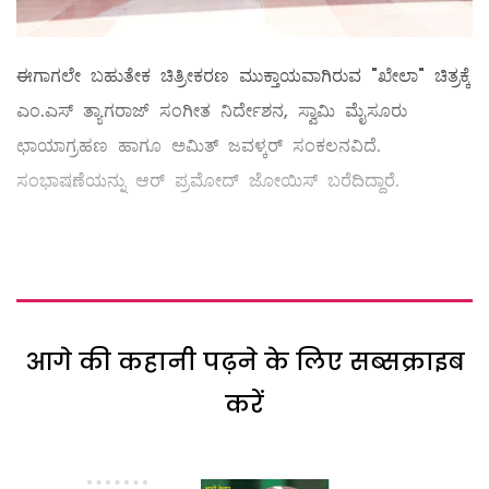
ಈಗಾಗಲೇ ಬಹುತೇಕ ಚಿತ್ರೀಕರಣ ಮುಕ್ತಾಯವಾಗಿರುವ "ಖೇಲಾ" ಚಿತ್ರಕ್ಕೆ
ಎಂ.ಎಸ್ ತ್ಯಾಗರಾಜ್ ಸಂಗೀತ ನಿರ್ದೇಶನ, ಸ್ವಾಮಿ ಮೈಸೂರು
ಛಾಯಾಗ್ರಹಣ ಹಾಗೂ ಅಮಿತ್ ಜವಳ್ಕರ್ ಸಂಕಲನವಿದೆ.
ಸಂಭಾಷಣೆಯನ್ನು ಆರ್ ಪ್ರಮೋದ್ ಜೋಯಿಸ್ ಬರೆದಿದ್ದಾರೆ.
आगे की कहानी पढ़ने के लिए सब्सक्राइब
करें