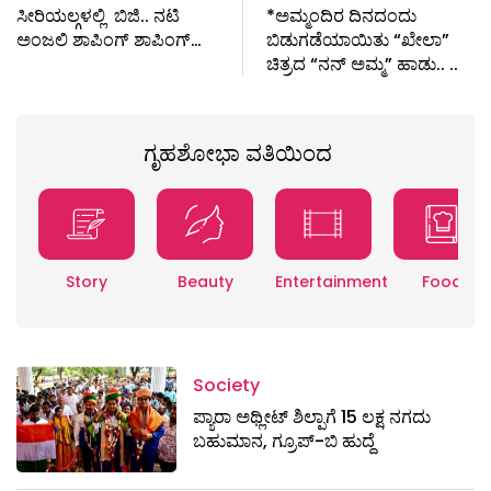
ಸೀರಿಯಲ್ಗಳಲ್ಲಿ ಬಿಜಿ.. ನಟಿ
*ಅಮ್ಮಂದಿರ ದಿನದಂದು
ಅಂಜಲಿ ಶಾಪಿಂಗ್ ಶಾಪಿಂಗ್…
ಬಿಡುಗಡೆಯಾಯಿತು “ಖೇಲಾ”
ಚಿತ್ರದ “ನನ್ ಅಮ್ಮ” ಹಾಡು.. ..
ಗೃಹಶೋಭಾ ವತಿಯಿಂದ
Story
Beauty
Entertainment
Food
Society
ಪ್ಯಾರಾ ಅಥ್ಲೀಟ್ ಶಿಲ್ಪಾಗೆ 15 ಲಕ್ಷ ನಗದು
ಬಹುಮಾನ, ಗ್ರೂಪ್-ಬಿ ಹುದ್ದೆ