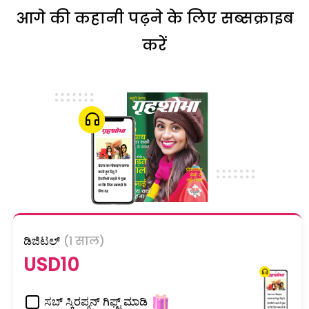
आगे की कहानी पढ़ने के लिए सब्सक्राइब
करें
ಡಿಜಿಟಲ್
(1 साल)
USD10
ಸಬ್ ಸ್ಕಿರಪ್ಶನ್ ಗಿಫ್ಟ್ ಮಾಡಿ