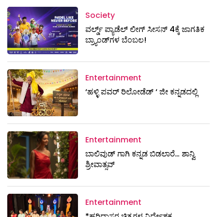
Society
ವರ್ಲ್ಡ್ ಪ್ಯಾಡೆಲ್ ಲೀಗ್ ಸೀಸನ್ 4ಕ್ಕೆ ಜಾಗತಿಕ
ಬ್ರ್ಯಾಂಡ್‌ಗಳ ಬೆಂಬಲ!
Entertainment
‘ಹಳ್ಳಿ ಪವರ್ ರಿಲೋಡೆಡ್ ‘ ಜೀ ಕನ್ನಡದಲ್ಲಿ
Entertainment
ಬಾಲಿವುಡ್ ಗಾಗಿ ಕನ್ನಡ ಬಿಡಲಾರೆ… ಶಾನ್ವಿ
ಶ್ರೀವಾತ್ಸವ್
Entertainment
*ಹರಿದಾಸರ ಚಿತ್ರಗಳ ನಿರ್ದೇಶಕ