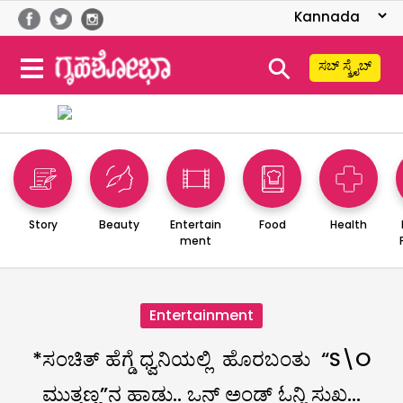
⚲
ಸಬ್ ಸ್ಕ್ರೈಬ್
Story
Beauty
Entertain
Food
Health
ment
Entertainment
*ಸಂಚಿತ್ ಹೆಗ್ಡೆ ಧ್ವನಿಯಲ್ಲಿ ಹೊರಬಂತು “S\O
ಮುತ್ತಣ್ಣ”ನ ಹಾಡು.. ಒನ್ ಅಂಡ್ ಓನ್ಲಿ ಸುಖ…