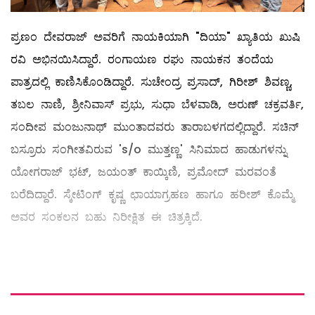
ಪ್ರಣಂ ದೇವರಾಜ್ ಅವರಿಗೆ ನಾಯಕಿಯಾಗಿ "ದಿಯಾ" ಖ್ಯಾತಿಯ ಖುಷಿ
ರವಿ ಅಭಿನಯಿಸಿದ್ದಾರೆ. ರಂಗಾಯಣ ರಘು ನಾಯಕನ ತಂದೆಯ
ಪಾತ್ರದಲ್ಲಿ ಕಾಣಿಸಿಕೊಂಡಿದ್ದಾರೆ. ಸುಚೇಂದ್ರ ಪ್ರಸಾದ್‌, ಗಿರೀಶ್‌ ಶಿವಣ್ಣ,
ತಬಲ ನಾಣಿ, ಶ್ರೀನಿವಾಸ್‌ ಪ್ರಭು, ಸುಧಾ ಬೆಳವಾಡಿ, ಅರುಣ್‌ ಚಕ್ರವರ್ತಿ,
ಸಂದೀಪ ಮಂಜುನಾಥ್ ಮುಂತಾದವರು ತಾರಾಬಳಗದಲ್ಲಿದ್ದಾರೆ. ಸಚಿನ್
ಬಸ್ರೂರು ಸಂಗೀತವಿರುವ 's/o ಮುತ್ತಣ್ಣ' ಸಿನಿಮಾದ ಹಾಡುಗಳನ್ನು
ಯೋಗರಾಜ್ ಭಟ್, ಜಯಂತ್ ಕಾಯ್ಕಿಣಿ, ಪ್ರಮೋದ್ ಮರವಂತೆ
ಬರೆದಿದ್ದಾರೆ. ಸ್ಕೇಟಿಂಗ್ ಕೃಷ್ಣ ಛಾಯಾಗ್ರಹಣ ಹಾಗೂ ಹರೀಶ್ ಕೊಮ್ಮೆ
ಅವರ ಸಂಕಲನ ಬಹು ನಿರೀಕ್ಷಿತ ಈ ಚಿತ್ರಕ್ಕಿದೆ.