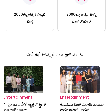
2000ಕ್ಕೂ ಹೆಚ್ಚಿನ ಬ್ಯೂಟಿ
2000ಕ್ಕೂ ಹೆಚ್ಚಿನ ಟೇಸ್ಟಿ
ಟಿಪ್ಸ್
ಫುಡ್ ರೆಸಿಪೀಸ್
ಬೇರೆ ಕಥೆಗಳನ್ನು ಓದಲು ಕ್ಲಿಕ್ ಮಾಡಿ....
Entertainment
Entertainment
*’ಸ್ಲಂ ಶ್ರಾವಣಿ’ಗೆ ಆ್ಯಕ್ಷನ್ ಕ್ವೀನ್
ಕೊನೆಯ ಹಿಟ್‌ ನೋಡಿ ತುಂಬಾ
ಮಾಲಾಶ್ರೀ ಸಾಥ್…..
ದಿನಗಳಾಗಿವೆ,. ಕನ್ನಡ