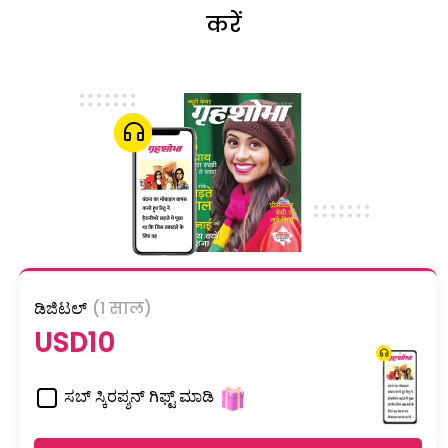
करें
ಡಿಜಿಟಲ್
(1 साल)
USD10
ಸಬ್ ಸ್ಕಿರಪ್ಶನ್ ಗಿಫ್ಟ್ ಮಾಡಿ