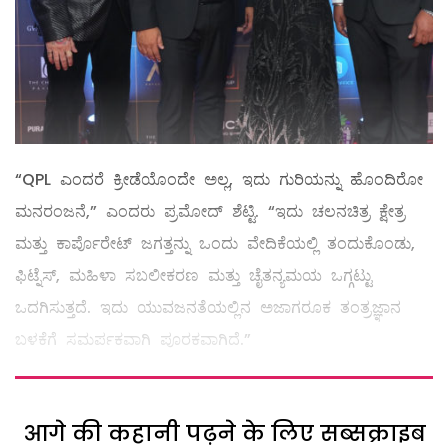
“QPL ಎಂದರೆ ಕ್ರೀಡೆಯೊಂದೇ ಅಲ್ಲ, ಇದು ಗುರಿಯನ್ನು ಹೊಂದಿರೋ
ಮನರಂಜನೆ,” ಎಂದರು ಪ್ರಮೋದ್ ಶೆಟ್ಟಿ. “ಇದು ಚಲನಚಿತ್ರ ಕ್ಷೇತ್ರ
ಮತ್ತು ಕಾರ್ಪೊರೇಟ್ ಜಗತ್ತನ್ನು ಒಂದು ವೇದಿಕೆಯಲ್ಲಿ ತಂದುಕೊಂಡು,
ಫಿಟ್ನೆಸ್, ಮಹಿಳಾ ಸಬಲೀಕರಣ ಮತ್ತು ಚೈತನ್ಯಮಯ ಒಗ್ಗಟ್ಟು
ಒದಗಿಸುತ್ತದೆ. ಇದು ಯುವಜನತೆಯಲ್ಲಿನ ಅಜಾಗರೂಕ ತಂತ್ರಜ್ಞಾನ
ಬಳಕೆಗೆ ಸಮರ್ಪಕವಾಗಿ ಪೂರಕವಾಗಿದೆ.”
आगे की कहानी पढ़ने के लिए सब्सक्राइब