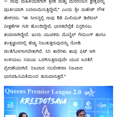
— ನಾವು ಮಹಿಳೆಯರಿಗಾಗಿ ಕ್ರೀಡೆ ಮತ್ತು ಮನರಂಜನೆ ಕ್ಷೇತ್ರವನ್ನು
ಪೂರ್ತಿಯಾಗಿ ಬದಲಾಯಿಸುತ್ತಿದ್ದೇವೆ,” ಎಂದು ಶ್ರೀ ಮಹೇಶ್ ಗೌಡ
ಹೇಳಿದರು. “ಈ ಸೀಸನ್ನಲ್ಲಿ ನಾವು 50 ಮಿಲಿಯನ್ ಡಿಜಿಟಲ್
ವೀಕ್ಷಣೆಗಳ ಗುರಿ ಹೊಂದಿದ್ದೇವೆ, ಭಾರತದೆಲ್ಲೆಡೆ ವಿಸ್ತರಿಸಲು
ತಯಾರಾಗಿದ್ದೇವೆ. ಇಂದು ಯುವಕರು ಮೊಬೈಲ್ ಗೇಮಿಂಗ್ ಹಾಗೂ
ತಂತ್ರಜ್ಞಾನದಲ್ಲಿ ಹೆಚ್ಚು ನಿಲುಕುತ್ತಿರುವುದನ್ನು ನೋಡಿ
ಚಿಂತೆಗೊಳಗಾಗಬೇಕಾಗಿದೆ. ಸಿನಿ ತಾರೆಗಳು ತಾವು ಫಿಟ್ ಆಗಿ
ಉಳಿಯಲು ಸಮಯ ಒದಗಿಸುತ್ತಿರುವುದೇ ಯುವ ಜನತೆಗೆ
ಪ್ರೇರಣೆಯಾಗಿದೆ. ನಿಜವಾದ ಸಬಲೀಕರಣ ನಿಜವಾದ
ಭಾಗವಹಿಸುವಿಕೆಯಿಂದ ಶುರುವಾಗುತ್ತದೆ.”