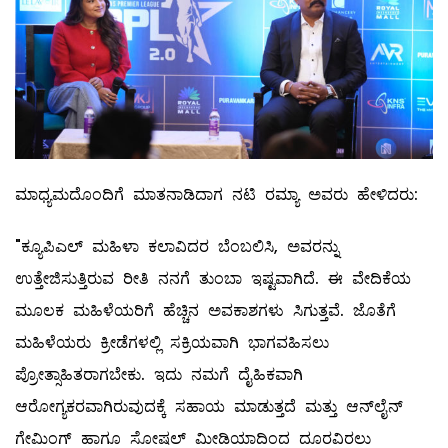
ಮಾಧ್ಯಮದೊಂದಿಗೆ ಮಾತನಾಡಿದಾಗ ನಟಿ ರಮ್ಯಾ ಅವರು ಹೇಳಿದರು:
"ಕ್ಯೂಪಿಎಲ್ ಮಹಿಳಾ ಕಲಾವಿದರ ಬೆಂಬಲಿಸಿ, ಅವರನ್ನು
ಉತ್ತೇಜಿಸುತ್ತಿರುವ ರೀತಿ ನನಗೆ ತುಂಬಾ ಇಷ್ಟವಾಗಿದೆ. ಈ ವೇದಿಕೆಯ
ಮೂಲಕ ಮಹಿಳೆಯರಿಗೆ ಹೆಚ್ಚಿನ ಅವಕಾಶಗಳು ಸಿಗುತ್ತವೆ. ಜೊತೆಗೆ
ಮಹಿಳೆಯರು ಕ್ರೀಡೆಗಳಲ್ಲಿ ಸಕ್ರಿಯವಾಗಿ ಭಾಗವಹಿಸಲು
ಪ್ರೋತ್ಸಾಹಿತರಾಗಬೇಕು. ಇದು ನಮಗೆ ದೈಹಿಕವಾಗಿ
ಆರೋಗ್ಯಕರವಾಗಿರುವುದಕ್ಕೆ ಸಹಾಯ ಮಾಡುತ್ತದೆ ಮತ್ತು ಆನ್‌ಲೈನ್
ಗೇಮಿಂಗ್ ಹಾಗೂ ಸೋಷಲ್ ಮೀಡಿಯಾದಿಂದ ದೂರವಿರಲು