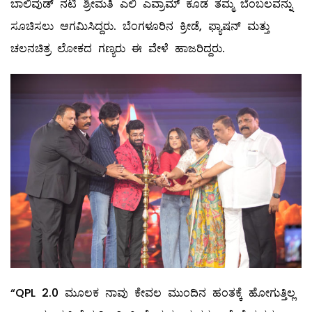
ಬಾಲಿವುಡ್ ನಟಿ ಶ್ರೀಮತಿ ಎಲಿ ಎವ್ರಾಮ್ ಕೂಡ ತಮ್ಮ ಬೆಂಬಲವನ್ನು
ಸೂಚಿಸಲು ಆಗಮಿಸಿದ್ದರು. ಬೆಂಗಳೂರಿನ ಕ್ರೀಡೆ, ಫ್ಯಾಷನ್ ಮತ್ತು
ಚಲನಚಿತ್ರ ಲೋಕದ ಗಣ್ಯರು ಈ ವೇಳೆ ಹಾಜರಿದ್ದರು.
“QPL 2.0 ಮೂಲಕ ನಾವು ಕೇವಲ ಮುಂದಿನ ಹಂತಕ್ಕೆ ಹೋಗುತ್ತಿಲ್ಲ