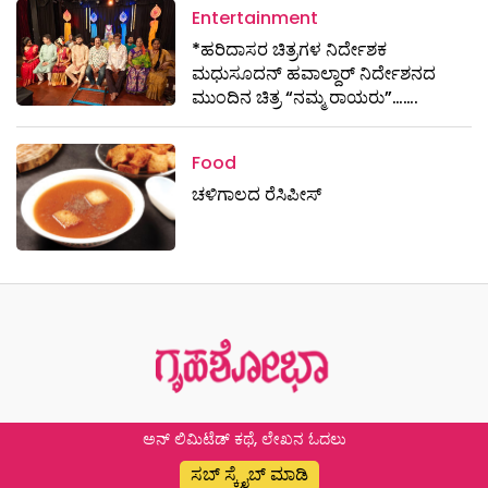
Entertainment
*ಹರಿದಾಸರ ಚಿತ್ರಗಳ ನಿರ್ದೇಶಕ
ಮಧುಸೂದನ್ ಹವಾಲ್ದಾರ್ ನಿರ್ದೇಶನದ
ಮುಂದಿನ ಚಿತ್ರ “ನಮ್ಮ ರಾಯರು”…….
Food
ಚಳಿಗಾಲದ ರೆಸಿಪೀಸ್
ಅನ್ ಲಿಮಿಟೆಡ್ ಕಥೆ, ಲೇಖನ ಓದಲು
ಸಬ್ ಸ್ಕ್ರೈಬ್ ಮಾಡಿ