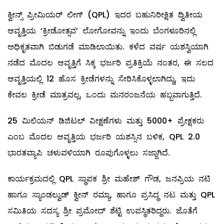
ಕ್ವೀನ್ಸ್ ಪ್ರೀಮಿಯರ್ ಲೀಗ್ (QPL) ಇದರ ಬಹುನಿರೀಕ್ಷಿತ ದ್ವಿತೀಯ
ಆವೃತ್ತಿಯ ‘ಕ್ರೀಡೋತ್ಸವ’ ಲೋಗೋವನ್ನು ಇಂದು ಬೆಂಗಳೂರಿನಲ್ಲಿ
ಅಧಿಕೃತವಾಗಿ ಬಿಡುಗಡೆ ಮಾಡಿಲಾಯಿತು. ಕಳೆದ ವರ್ಷ ಯಶಸ್ವಿಯಾಗಿ
ನಡೆದ ಮೊದಲ ಆವೃತ್ತಿಗೆ ಸಿಕ್ಕ ಭರ್ಜರಿ ಪ್ರತಿಕ್ರಿಯೆ ನಂತರ, ಈ ಸಲದ
ಆವೃತ್ತಿಯಲ್ಲಿ 12 ಹೊಸ ಕ್ರೀಡೆಗಳನ್ನು ಸೇರಿಸಿಕೊಳ್ಳಲಾಗಿದ್ದು, ಇದು
ಕೇವಲ ಕ್ರೀಡೆ ಮಾತ್ರವಲ್ಲ, ಒಂದು ಮನರಂಜನೆಯ ಹಬ್ಬವಾಗುತ್ತಿದೆ.
25 ಮಿಲಿಯನ್ ಡಿಜಿಟಲ್ ವೀಕ್ಷಣೆಗಳು ಮತ್ತು 5000+ ಪ್ರೇಕ್ಷಕರು
ಎಂಬ ಮೊದಲ ಆವೃತ್ತಿಯ ಭರ್ಜರಿ ಯಶಸ್ಸಿನ ಬಳಿಕ, QPL 2.0
ಭಾರತವ್ಯಾಪಿ ಚಳುವಳಿಯಾಗಿ ರೂಪುಗೊಳ್ಳಲು ಸಜ್ಜಾಗಿದೆ.
ಕಾರ್ಯಕ್ರಮದಲ್ಲಿ QPL ಸ್ಥಾಪಕ ಶ್ರೀ ಮಹೇಶ್ ಗೌಡ, ಜನಪ್ರಿಯ ನಟಿ
ಹಾಗೂ ಸ್ಯಾಂಡಲ್ವುಡ್ ಕ್ವೀನ್ ರಮ್ಯಾ, ಹಾಗೂ ಪ್ರಸಿದ್ಧ ನಟ ಮತ್ತು QPL
ಸಮಿತಿಯ ಸದಸ್ಯ ಶ್ರೀ ಪ್ರಮೋದ್ ಶೆಟ್ಟಿ ಉಪಸ್ಥಿತರಿದ್ದರು. ಜೊತೆಗೆ