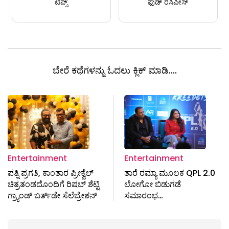
ಟಿಪ್ಸ್
ಫುಡ್ ರೆಸಿಪೀಸ್
ಬೇರೆ ಕಥೆಗಳನ್ನು ಓದಲು ಕ್ಲಿಕ್ ಮಾಡಿ....
Entertainment
Entertainment
ಪತ್ನಿ ಪ್ರಗತಿ, ಕಾಂತಾರ ಪ್ರೀಕ್ವೆಲ್
ತಾರೆ ರಮ್ಯಾ ಮೂಲಕ QPL 2.0
ಚಿತ್ರತಂಡದೊಂದಿಗೆ ರಿಷಬ್ ಶೆಟ್ಟಿ
ಲೋಗೋ ಬಿಡುಗಡೆ
ಗ್ರ್ಯಾಂಡ್​​ ಬರ್ತ್​ಡೇ ಸೆಲೆಬ್ರೇಶನ್
ಸಮಾರಂಭ…