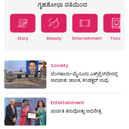
ಗೃಹಶೋಭಾ ವತಿಯಿಂದ
Story
Beauty
Entertainment
Food
Society
ಬೆಂಗಳೂರು-ಮೈಸೂರು ಎಕ್ಸ್​ಪ್ರೆಸ್‌ವೇನಲ್ಲಿ
ಅಪಘಾತ: ಚಾಲಕ, ಕಂಡಕ್ಟರ್ ಸಾವು
Entertainment
ಪಾರ್ವತಿ ತಿರುವೋತ್ತು ಅಭಿನೇತ್ರಿ