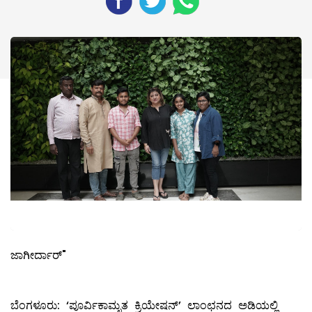
ಜಾಗೀರ್ದಾರ್"
ಬೆಂಗಳೂರು: ‘ಪೂರ್ವಿಕಾಮೃತ ಕ್ರಿಯೇಷನ್’ ಲಾಂಛನದ ಅಡಿಯಲ್ಲಿ