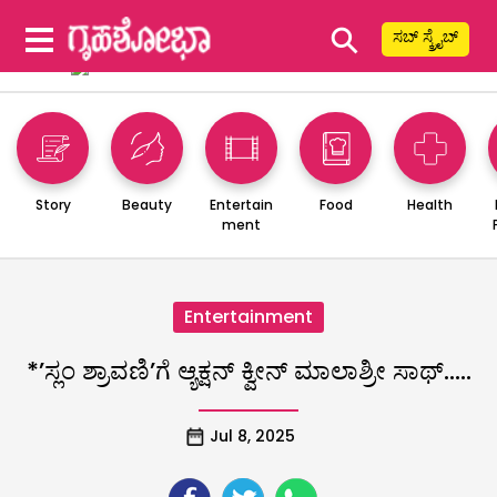
⚲
ಸಬ್ ಸ್ಕ್ರೈಬ್
Story
Beauty
Entertain
Food
Health
ment
Entertainment
*’ಸ್ಲಂ ಶ್ರಾವಣಿ’ಗೆ ಆ್ಯಕ್ಷನ್ ಕ್ವೀನ್ ಮಾಲಾಶ್ರೀ ಸಾಥ್…..
Jul 8, 2025