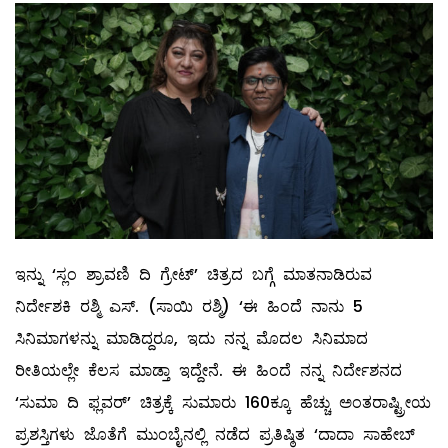
ಇನ್ನು ‘ಸ್ಲಂ ಶ್ರಾವಣಿ ದಿ ಗ್ರೇಟ್’ ಚಿತ್ರದ ಬಗ್ಗೆ ಮಾತನಾಡಿರುವ
ನಿರ್ದೇಶಕಿ ರಶ್ಮಿ ಎಸ್. (ಸಾಯಿ ರಶ್ಮಿ) ‘ಈ ಹಿಂದೆ ನಾನು 5
ಸಿನಿಮಾಗಳನ್ನು ಮಾಡಿದ್ದರೂ, ಇದು ನನ್ನ ಮೊದಲ ಸಿನಿಮಾದ
ರೀತಿಯಲ್ಲೇ ಕೆಲಸ ಮಾಡ್ತಾ ಇದ್ದೇನೆ. ಈ ಹಿಂದೆ ನನ್ನ ನಿರ್ದೇಶನದ
‘ಸುಮಾ ದಿ ಫ್ಲವರ್’ ಚಿತ್ರಕ್ಕೆ ಸುಮಾರು 160ಕ್ಕೂ ಹೆಚ್ಚು ಅಂತರಾಷ್ಟ್ರೀಯ
ಪ್ರಶಸ್ತಿಗಳು ಜೊತೆಗೆ ಮುಂಬೈನಲ್ಲಿ ನಡೆದ ಪ್ರತಿಷ್ಠಿತ ‘ದಾದಾ ಸಾಹೇಬ್