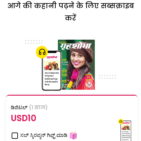
आगे की कहानी पढ़ने के लिए सब्सक्राइब
करें
ಡಿಜಿಟಲ್
(1 साल)
USD10
ಸಬ್ ಸ್ಕಿರಪ್ಶನ್ ಗಿಫ್ಟ್ ಮಾಡಿ