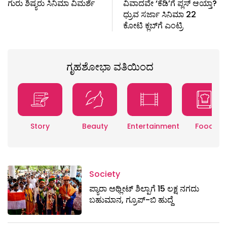
ಗುರು ಶಿಷ್ಯರು ಸಿನಿಮಾ ವಿಮರ್ಶೆ
ವಿವಾದವೇ ‘ಕೆಡಿ’ಗೆ ಪ್ಲಸ್ ಆಯ್ತಾ?
ಧ್ರುವ ಸರ್ಜಾ ಸಿನಿಮಾ 22
ಕೋಟಿ ಕ್ಲಬ್‌ಗೆ ಎಂಟ್ರಿ
ಗೃಹಶೋಭಾ ವತಿಯಿಂದ
Story
Beauty
Entertainment
Food
Society
ಪ್ಯಾರಾ ಅಥ್ಲೀಟ್ ಶಿಲ್ಪಾಗೆ 15 ಲಕ್ಷ ನಗದು
ಬಹುಮಾನ, ಗ್ರೂಪ್-ಬಿ ಹುದ್ದೆ