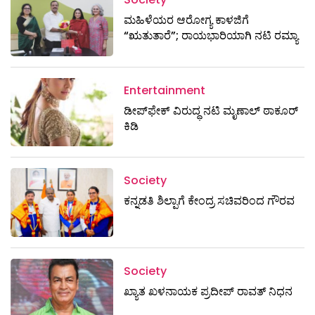
ಮಹಿಳೆಯರ ಆರೋಗ್ಯ ಕಾಳಜಿಗೆ
“ಋತುತಾರೆ”; ರಾಯಭಾರಿಯಾಗಿ ನಟಿ ರಮ್ಯಾ
Entertainment
ಡೀಪ್‌ಫೇಕ್ ವಿರುದ್ಧ ನಟಿ ಮೃಣಾಲ್ ಠಾಕೂರ್
ಕಿಡಿ
Society
ಕನ್ನಡತಿ ಶಿಲ್ಪಾಗೆ ಕೇಂದ್ರ ಸಚಿವರಿಂದ ಗೌರವ
Society
ಖ್ಯಾತ ಖಳನಾಯಕ ಪ್ರದೀಪ್ ರಾವತ್‌ ನಿಧನ