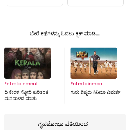
ಬೇರೆ ಕಥೆಗಳನ್ನು ಓದಲು ಕ್ಲಿಕ್ ಮಾಡಿ....
Entertainment
Entertainment
ದಿ ಕೇರಳ ಸ್ಟೋರಿ ಕುರಿತಂತೆ
ಗುರು ಶಿಷ್ಯರು ಸಿನಿಮಾ ವಿಮರ್ಶೆ
ಮನದಾಳದ ಮಾತು
ಗೃಹಶೋಭಾ ವತಿಯಿಂದ