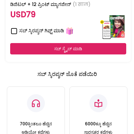
ಡಿಜಿಟಲ್ + 12 ಪ್ರಿಂಟ್ ಮ್ಯಾಗಜೀನ್
(1 साल)
USD79
ಸಬ್ ಸ್ಕಿರಪ್ಶನ್ ಗಿಫ್ಟ್ ಮಾಡಿ
ಸಬ್ ಸ್ಕ್ರೈಬ್ ಮಾಡಿ
ಸಬ್ ಸ್ಕಿರಪ್ಶನ್ ಜೊತೆ ಪಡೆಯಿರಿ
700ಕ್ಕಿಂತಲೂ ಹೆಚ್ಚಿನ
6000ಕ್ಕೂ ಹೆಚ್ಚಿನ
ಆಡಿಯೋ ಕಥೆಗಳು
ಸ್ವಾರಸ್ಯಕರ ಕಥೆಗಳು