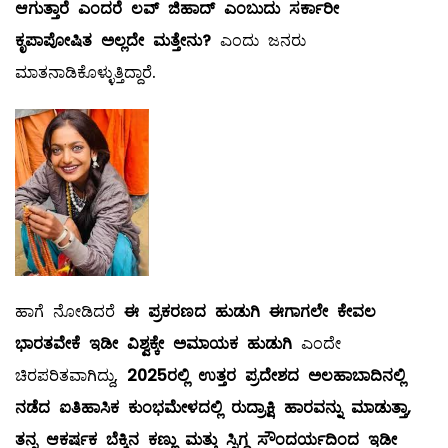
ಆಗುತ್ತಾರೆ ಎಂದರೆ ಲವ್ ಜಿಹಾದ್ ಎಂಬುದು ಸರ್ಕಾರೀ
ಕೃಪಾಪೋಷಿತ
ಅಲ್ಲದೇ ಮತ್ತೇನು?
ಎಂದು ಜನರು
ಮಾತನಾಡಿಕೊಳ್ಳುತ್ತಿದ್ದಾರೆ.
ಹಾಗೆ ನೋಡಿದರೆ
ಈ ಪ್ರಕರಣದ ಹುಡುಗಿ ಈಗಾಗಲೇ ಕೇವಲ
ಭಾರತವೇಕೆ ಇಡೀ ವಿಶ್ವಕ್ಕೇ ಅಮಾಯಕ ಹುಡುಗಿ
ಎಂದೇ
ಚಿರಪರಿತವಾಗಿದ್ದು,
2025ರಲ್ಲಿ ಉತ್ತರ ಪ್ರದೇಶದ ಅಲಹಾಬಾದಿನಲ್ಲಿ
ನಡೆದ ಐತಿಹಾಸಿಕ ಕುಂಭಮೇಳದಲ್ಲಿ ರುದ್ರಾಕ್ಷಿ ಹಾರವನ್ನು ಮಾಡುತ್ತಾ,
ತನ್ನ ಆಕರ್ಷಕ ಬೆಕ್ಕಿನ ಕಣ್ಣು ಮತ್ತು ಸ್ನಿಗ್ಧ ಸೌಂದರ್ಯದಿಂದ ಇಡೀ