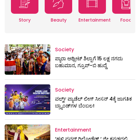
Story
Beauty
Entertainment
Food
Society
ಪ್ಯಾರಾ ಅಥ್ಲೀಟ್ ಶಿಲ್ಪಾಗೆ 15 ಲಕ್ಷ ನಗದು
ಬಹುಮಾನ, ಗ್ರೂಪ್-ಬಿ ಹುದ್ದೆ
Society
ವರ್ಲ್ಡ್ ಪ್ಯಾಡೆಲ್ ಲೀಗ್ ಸೀಸನ್ 4ಕ್ಕೆ ಜಾಗತಿಕ
ಬ್ರ್ಯಾಂಡ್‌ಗಳ ಬೆಂಬಲ!
Entertainment
‘ಹಳ್ಳಿ ಪವರ್ ರಿಲೋಡೆಡ್ ‘ ಜೀ ಕನ್ನಡದಲ್ಲಿ