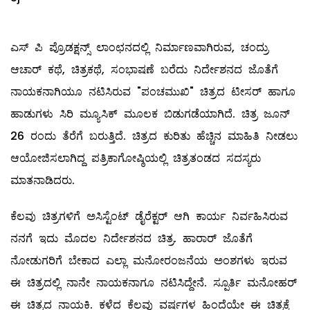
ಎಸ್ ಪಿ ಪ್ರೊಡಕ್ಷನ್ಸ್ ಲಾಂಛನದಲ್ಲಿ ನಿರ್ಮಾಣವಾಗಿರುವ, ಚಂದ್ರು
ಆಚಾರ್ ಕಥೆ, ಚಿತ್ರಕಥೆ, ಸಂಭಾಷಣೆ ಬರೆದು ನಿರ್ದೇಶನದ ಜೊತೆಗೆ
ನಾಯಕನಾಗಿಯೂ ನಟಿಸಿರುವ "ಪಂಚಮುಖಿ" ಚಿತ್ರದ ಟೀಸರ್ ಹಾಗೂ
ಹಾಡುಗಳು ಸಿರಿ ಮ್ಯೂಸಿಕ್ ಮೂಲಕ ಬಿಡುಗಡೆಯಾಗಿದೆ. ಚಿತ್ರ ಜೂನ್
26 ರಂದು ತೆರೆಗೆ ಬರುತ್ತಿದೆ. ಚಿತ್ರದ ಕುರಿತು ಹೆಚ್ಚಿನ ಮಾಹಿತಿ ನೀಡಲು
ಆಯೋಜಿಸಲಾಗಿದ್ದ ಪತ್ರಿಕಾಗೋಷ್ಠಿಯಲ್ಲಿ ಚಿತ್ರತಂಡದ ಸದಸ್ಯರು
ಮಾತನಾಡಿದರು.
ಕೆಲವು ಚಿತ್ರಗಳಿಗೆ ಅಸಿಸ್ಟೆಂಟ್ ಡೈರೆಕ್ಟರ್ ಆಗಿ ಕಾರ್ಯ ನಿರ್ವಹಿಸಿರುವ
ನನಗೆ ಇದು ಮೊದಲ ನಿರ್ದೇಶನದ ಚಿತ್ರ. ಹಾರಾರ್ ಜೊತೆಗೆ
ನೋಡುಗರಿಗೆ ಬೇಕಾದ ಎಲ್ಲಾ ಮನೋರಂಜನೆಯ ಅಂಶಗಳು ಇರುವ
ಈ ಚಿತ್ರದಲ್ಲಿ ನಾನೇ ನಾಯಕನಾಗೂ ನಟಿಸಿದ್ದೇನೆ. ಸ್ಪೂರ್ತಿ ಮನೋಹರ್
ಈ ಚಿತ್ರದ ನಾಯಕಿ. ಕಳೆದ ಕೆಲವು ವರ್ಷಗಳ ಹಿಂದೆಯೇ ಈ ಚಿತ್ರಕ್ಕೆ