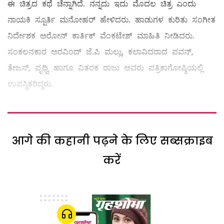
ಈ ಚಿತ್ರದ ಕಥೆ ಚೆನ್ನಾಗಿದೆ. ನನ್ನದು ಇದು ಮೊದಲ ಚಿತ್ರ ಎಂದು
ನಾಯಕಿ ಸ್ಪೂರ್ತಿ ಮನೋಹರ್ ಹೇಳಿದರು. ಹಾಡುಗಳ ಕುರಿತು ಸಂಗೀತ
ನಿರ್ದೇಶಕ ಅರೋನ್ ಕಾರ್ತಿಕ್ ವೆಂಕಟೇಶ್ ಮಾಹಿತಿ ನೀಡಿದರು.
ಸಂಕಲನಕಾರ ಅರವಿಂದ್ ಜೆ.ಪಿ ಮಲ್ಲು, ಕಲಾವಿದರಾದ ಪವನ್,
ತೇಜಸ್, ಪೃಥ್ವಿ ಹಾಗೂ ವಿತರಕ ರಾಜು ಅವರು ಪತ್ರಿಕಾಗೋಷ್ಠಿಯಲ್ಲಿ
ಉಪಸ್ಥಿತರಿದ್ದರು.
आगे की कहानी पढ़ने के लिए सब्सक्राइब
करें