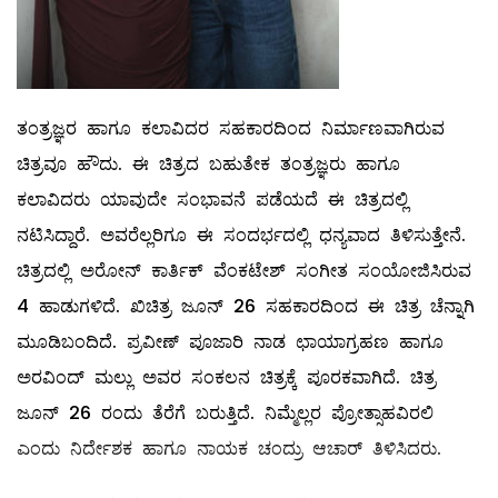
ತಂತ್ರಜ್ಞರ ಹಾಗೂ ಕಲಾವಿದರ ಸಹಕಾರದಿಂದ ನಿರ್ಮಾಣವಾಗಿರುವ
ಚಿತ್ರವೂ ಹೌದು. ಈ ಚಿತ್ರದ ಬಹುತೇಕ ತಂತ್ರಜ್ಞರು ಹಾಗೂ
ಕಲಾವಿದರು ಯಾವುದೇ ಸಂಭಾವನೆ ಪಡೆಯದೆ ಈ ಚಿತ್ರದಲ್ಲಿ
ನಟಿಸಿದ್ದಾರೆ. ಅವರೆಲ್ಲರಿಗೂ ಈ ಸಂದರ್ಭದಲ್ಲಿ ಧನ್ಯವಾದ ತಿಳಿಸುತ್ತೇನೆ.
ಚಿತ್ರದಲ್ಲಿ ಅರೋನ್ ಕಾರ್ತಿಕ್ ವೆಂಕಟೇಶ್ ಸಂಗೀತ ಸಂಯೋಜಿಸಿರುವ
4 ಹಾಡುಗಳಿದೆ. ಖಿಚಿತ್ರ ಜೂನ್ 26 ಸಹಕಾರದಿಂದ ಈ ಚಿತ್ರ ಚೆನ್ನಾಗಿ
ಮೂಡಿಬಂದಿದೆ. ಪ್ರವೀಣ್ ಪೂಜಾರಿ ನಾಡ ಛಾಯಾಗ್ರಹಣ ಹಾಗೂ
ಅರವಿಂದ್ ಮಲ್ಲು ಅವರ ಸಂಕಲನ ಚಿತ್ರಕ್ಕೆ ಪೂರಕವಾಗಿದೆ‌. ಚಿತ್ರ
ಜೂನ್ 26 ರಂದು ತೆರೆಗೆ ಬರುತ್ತಿದೆ. ನಿಮ್ಮೆಲ್ಲರ ಪ್ರೋತ್ಸಾಹವಿರಲಿ
ಎಂದು ನಿರ್ದೇಶಕ ಹಾಗೂ ನಾಯಕ ಚಂದ್ರು ಆಚಾರ್ ತಿಳಿಸಿದರು. ‌‌‌ ‌