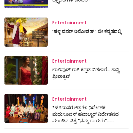
Entertainment
‘ಹಳ್ಳಿ ಪವರ್ ರಿಲೋಡೆಡ್ ‘ ಜೀ ಕನ್ನಡದಲ್ಲಿ
Entertainment
ಬಾಲಿವುಡ್ ಗಾಗಿ ಕನ್ನಡ ಬಿಡಲಾರೆ… ಶಾನ್ವಿ
ಶ್ರೀವಾತ್ಸವ್
Entertainment
*ಹರಿದಾಸರ ಚಿತ್ರಗಳ ನಿರ್ದೇಶಕ
ಮಧುಸೂದನ್ ಹವಾಲ್ದಾರ್ ನಿರ್ದೇಶನದ
ಮುಂದಿನ ಚಿತ್ರ “ನಮ್ಮ ರಾಯರು”…….