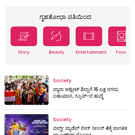
ಗೃಹಶೋಭಾ ವತಿಯಿಂದ
Story
Beauty
Entertainment
Food
Society
ಪ್ಯಾರಾ ಅಥ್ಲೀಟ್ ಶಿಲ್ಪಾಗೆ 15 ಲಕ್ಷ ನಗದು
ಬಹುಮಾನ, ಗ್ರೂಪ್-ಬಿ ಹುದ್ದೆ
Society
ವರ್ಲ್ಡ್ ಪ್ಯಾಡೆಲ್ ಲೀಗ್ ಸೀಸನ್ 4ಕ್ಕೆ ಜಾಗತಿಕ
ಬ್ರ್ಯಾಂಡ್‌ಗಳ ಬೆಂಬಲ!